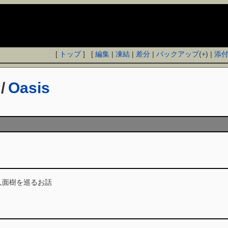
[
トップ
] [
編集
|
凍結
|
差分
|
バックアップ
(
+
) |
添
/
Oasis
人面樹を巡るお話