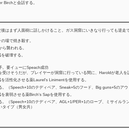
er Birchと会話する。
だ後はまず人面樹に話しかけること。ガス洞窟にいきなり行っても逆走
。
をその場で焼き殺す。
から襲われる。
臓を破壊する。
。
。要イューにSpeach成功
を受けそうだが、プレイヤーが洞窟に行っている間に、Haroldが老人
化させる薬Laurel's Linimentを使用する。
（Speech+10のテディベア、Sneak+5のフード、Big guns+5
弱させる薬Birch's Sapを使用する。
（Speech+10のテディベア、AGL+1/PER+1のローブ、ミサイル
いタイプ（男女共）