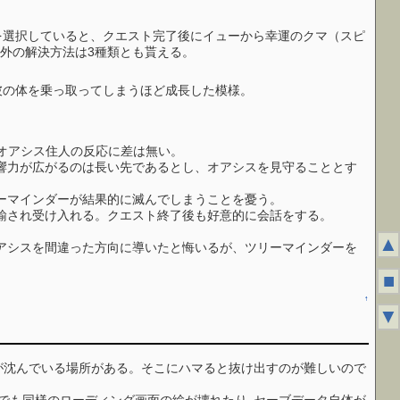
を選択していると、クエスト完了後にイューから幸運のクマ（スピ
外の解決方法は3種類とも貰える。
彼の体を乗っ取ってしまうほど成長した模様。
オアシス住人の反応に差は無い。
響力が広がるのは長い先であるとし、オアシスを見守ることとす
ーマインダーが結果的に滅んでしまうことを憂う。
諭され受け入れる。クエスト終了後も好意的に会話をする。
▲
アシスを間違った方向に導いたと悔いるが、ツリーマインダーを
■
↑
▼
が沈んでいる場所がある。そこにハマると抜け出すのが難しいので
でも同様のローディング画面の絵が壊れたり､セーブデータ自体が