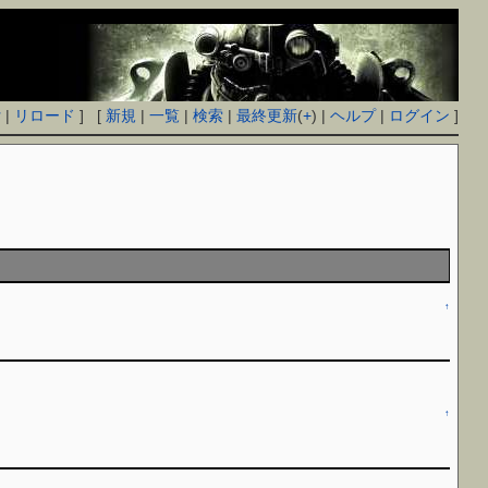
付
|
リロード
] [
新規
|
一覧
|
検索
|
最終更新
(
+
) |
ヘルプ
|
ログイン
]
↑
↑