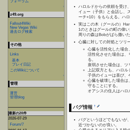
フォーラム
ハロルドからの依頼を受け
↑
イュー（子供）と会話し、
z49.org
ーチ+10）をもらえる。ハ
Fallout4Wiki
実はこの木（グールの）Harol
New Vegas Wiki
1のときはグールの町の偉い
過去ログ検索
周りの森はBobがばら撒い
↑
心臓に対しての対処とツリ
その他
心臓を活性化した場合
Links
活性化させた場合は、
る。
基本
プレイ日記
衰弱させた場合は、ツ
上記双方とも、ハロル
このWikiについて
子供のイューは喜び、
↑
心臓を破壊した場合は
管理
守ることにする。
オアシスの住人はハロ
運営
管理blog
バグ情報
†
最新の20件
2026-07-29
バグというほどでもないが
Forum/7
近づかないのが良い。
心臓のあるエリアに入る時