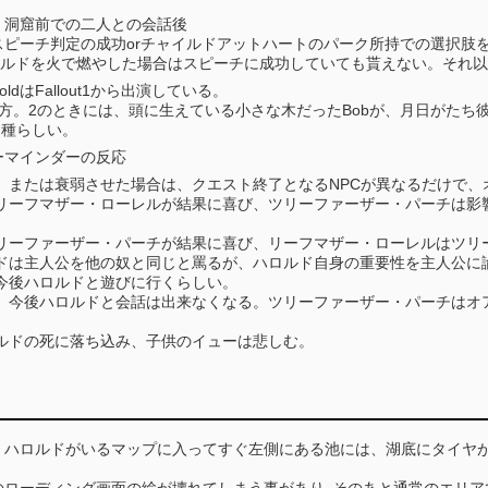
、洞窟前での二人との会話後
スピーチ判定の成功orチャイルドアットハートのパーク所持での選択肢
ロルドを火で燃やした場合はスピーチに成功していても貰えない。それ以
dはFallout1から出演している。
方。2のときには、頭に生えている小さな木だったBobが、月日がたち
た種らしい。
ーマインダーの反応
、または衰弱させた場合は、クエスト終了となるNPCが異なるだけで、
リーフマザー・ローレルが結果に喜び、ツリーファーザー・パーチは影
リーファーザー・パーチが結果に喜び、リーフマザー・ローレルはツリ
ドは主人公を他の奴と同じと罵るが、ハロルド自身の重要性を主人公に
今後ハロルドと遊びに行くらしい。
、今後ハロルドと会話は出来なくなる。ツリーファーザー・パーチはオ
ルドの死に落ち込み、子供のイューは悲しむ。
、ハロルドがいるマップに入ってすぐ左側にある池には、湖底にタイヤ
のローディング画面の絵が壊れてしまう事があり､そのあと通常のエリア