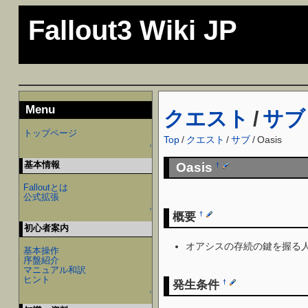
Fallout3 Wiki JP
Menu
クエスト
/
サブ
トップページ
Top
/
クエスト
/
サブ
/
Oasis
↑
基本情報
Oasis
†
Falloutとは
公式拡張
↑
概要
†
初心者案内
オアシスの存続の鍵を握る
基本操作
序盤紹介
マニュアル和訳
ヒント
発生条件
†
↑