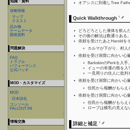
知識・資料
オアシスに到着しTree Fath
攻略情報
マップ
Quick Walkthrough
†
クエスト
読み物
どろどろとした液体を飲ん
ゲームデータ
開発資料
その後の解法は数通りある
依頼を受けたあとHarold
↑
カルマが下がり、村人
問題解決
依頼を受け洞窟に向かい心
FAQ
トラブル
BarkskinのPerkを入手
パフォーマンス
イューの幸運の熊を入手
公式パッチ
一見周りの住人に批判
↑
依頼を受け洞窟に向かい心臓を活性
MOD・カスタマイズ
住民から報酬がもらえる。
MOD
依頼を受け洞窟に向かい心臓を衰
日本語化
住民から報酬がもらえる。
コンソール
ローブは横乳の見えな
FALLOUT.INI
↑
情報交換
詳細と補足
†