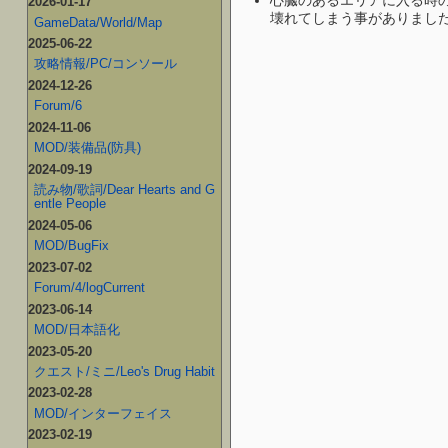
2026-01-17
壊れてしまう事がありました
GameData/World/Map
2025-06-22
攻略情報/PC/コンソール
2024-12-26
Forum/6
2024-11-06
MOD/装備品(防具)
2024-09-19
読み物/歌詞/Dear Hearts and G
entle People
2024-05-06
MOD/BugFix
2023-07-02
Forum/4/logCurrent
2023-06-14
MOD/日本語化
2023-05-20
クエスト/ミニ/Leo's Drug Habit
2023-02-28
MOD/インターフェイス
2023-02-19