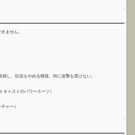
↑
できません。
を説得し、狂信もやめる模様。特に攻撃を受けない。
のアウトキャストのパワースーツ）
ランチャー）
↑