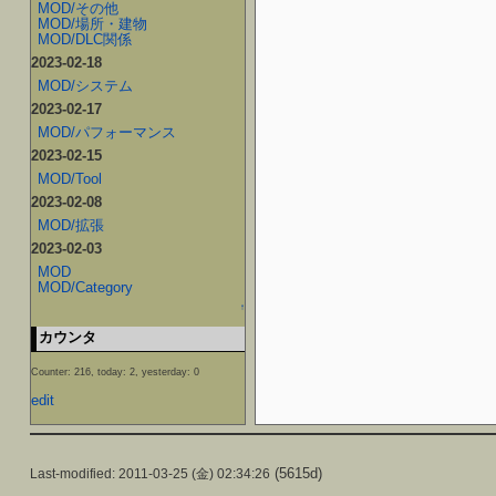
MOD/その他
MOD/場所・建物
MOD/DLC関係
2023-02-18
MOD/システム
2023-02-17
MOD/パフォーマンス
2023-02-15
MOD/Tool
2023-02-08
MOD/拡張
2023-02-03
MOD
MOD/Category
↑
カウンタ
Counter: 216, today: 2, yesterday: 0
edit
(5615d)
Last-modified: 2011-03-25 (金) 02:34:26