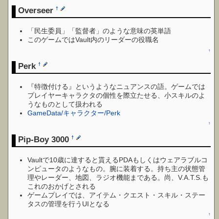
Overseer
†
「民生委員」「監督者」のような意味の英単語
このゲームではVault内のリーダーの役職名
↑
Perk
†
『特徴付ける』というようなニュアンスの語。ゲームでは
プレイヤーキャラクタの個性を際立たせる、小スキルのよ
うなものとして扱われる
GameData/キャラクター/Perk
↑
Pip-Boy 3000
†
Vaultで10歳に達すると貰えるPDAもしくはウェアラブルコ
ンピュータのようなもの。腕に装着する。持ち主の状態管
理やレーダー、地図、ラジオ機能まである。尚、V.A.T.S.も
これのおかげとされる
ゲームプレイでは、アイテム・クエスト・スキル・ステー
タスの管理を行うUIとなる
↑