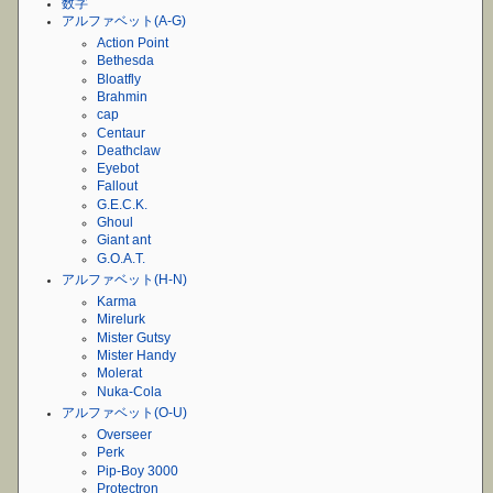
数字
アルファベット(A-G)
Action Point
Bethesda
Bloatfly
Brahmin
cap
Centaur
Deathclaw
Eyebot
Fallout
G.E.C.K.
Ghoul
Giant ant
G.O.A.T.
アルファベット(H-N)
Karma
Mirelurk
Mister Gutsy
Mister Handy
Molerat
Nuka-Cola
アルファベット(O-U)
Overseer
Perk
Pip-Boy 3000
Protectron