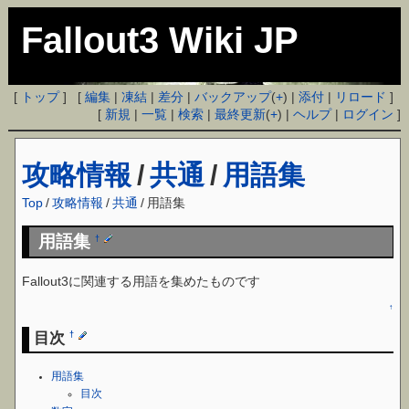
Fallout3 Wiki JP
[
トップ
] [
編集
|
凍結
|
差分
|
バックアップ
(
+
) |
添付
|
リロード
]
[
新規
|
一覧
|
検索
|
最終更新
(
+
) |
ヘルプ
|
ログイン
]
攻略情報
/
共通
/
用語集
Top
/
攻略情報
/
共通
/
用語集
用語集
†
Fallout3に関連する用語を集めたものです
↑
目次
†
用語集
目次