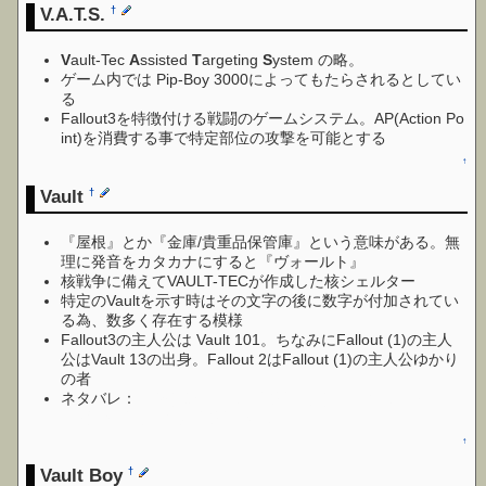
V.A.T.S.
†
V
ault-Tec
A
ssisted
T
argeting
S
ystem の略。
ゲーム内では Pip-Boy 3000によってもたらされるとしてい
る
Fallout3を特徴付ける戦闘のゲームシステム。AP(Action Po
int)を消費する事で特定部位の攻撃を可能とする
↑
Vault
†
『屋根』とか『金庫/貴重品保管庫』という意味がある。無
理に発音をカタカナにすると『ヴォールト』
核戦争に備えてVAULT-TECが作成した核シェルター
特定のVaultを示す時はその文字の後に数字が付加されてい
る為、数多く存在する模様
Fallout3の主人公は Vault 101。ちなみにFallout (1)の主人
公はVault 13の出身。Fallout 2はFallout (1)の主人公ゆかり
の者
ネタバレ：
純粋なシェルター施設ではなく、そこに住まう
人間を利用した実験施設であった
↑
Vault Boy
†