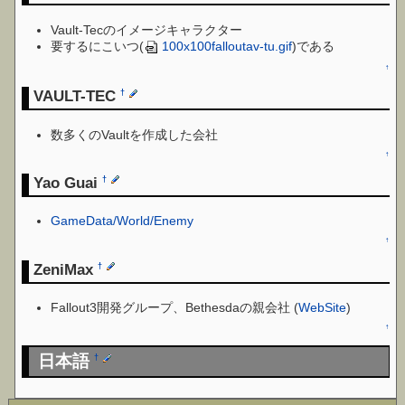
Vault-Tecのイメージキャラクター
要するにこいつ(
100x100falloutav-tu.gif
)である
↑
VAULT-TEC
†
数多くのVaultを作成した会社
↑
Yao Guai
†
GameData/World/Enemy
↑
ZeniMax
†
Fallout3開発グループ、Bethesdaの親会社 (
WebSite
)
↑
日本語
†