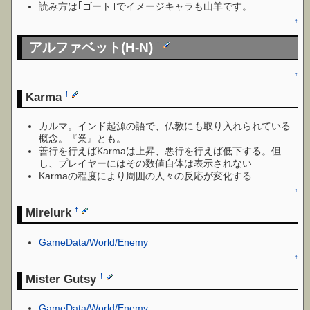
読み方は｢ゴート｣でイメージキャラも山羊です。
↑
アルファベット(H-N)
†
↑
Karma
†
カルマ。インド起源の語で、仏教にも取り入れられている
概念。『業』とも。
善行を行えばKarmaは上昇、悪行を行えば低下する。但
し、プレイヤーにはその数値自体は表示されない
Karmaの程度により周囲の人々の反応が変化する
↑
Mirelurk
†
GameData/World/Enemy
↑
Mister Gutsy
†
GameData/World/Enemy