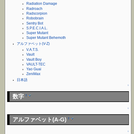
Radiation Damage
Radroach
Radscorpion
Robobrain
Sentry Bot
S.P.E.C.I.A.L.
Super Mutant
Super Mutant Behemoth
アルファベット(V-Z)
V.A.T.S.
Vault
Vault Boy
VAULT-TEC
Yao Guai
ZeniMax
日本語
↑
数字
†
↑
アルファベット(A-G)
†
↑