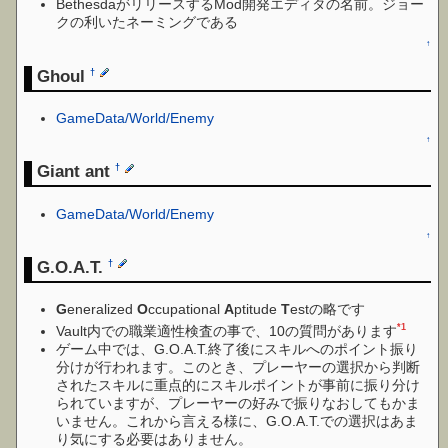
BethesdaがリリースするMod開発エディタの名前。ジョー
クの利いたネーミングである
↑
Ghoul
†
GameData/World/Enemy
↑
Giant ant
†
GameData/World/Enemy
↑
G.O.A.T.
†
G
eneralized
O
ccupational
A
ptitude
T
estの略です
*1
Vault内での職業適性検査の事で、10の質問があります
ゲーム中では、G.O.A.T.終了後にスキルへのポイント振り
分けが行われます。このとき、プレーヤーの選択から判断
されたスキルに重点的にスキルポイントが事前に振り分け
られていますが、プレーヤーの好みで振りなおしてもかま
いません。これから言える様に、G.O.A.T.での選択はあま
り気にする必要はありません。