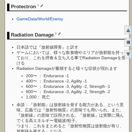
Protectron
†
GameData/World/Enemy
↑
▲
Radiation Damage
†
■
日本語では『放射線障害』と訳す
ゲームにおいては、様々な飲食物やエリアが放射能を持っ
▼
ており、これを摂食＆立ち入る事でRadiation Damageを受
ける
Radiation Damageが蓄積すると様々な症状が現れます
200〜 ： Endurance -1
400〜 ： Endurance -2, Agility -1
600〜 ： Endurance -3, Agility -2, Strength -1
800〜 ： Endurance -3, Agility -2, Strength -2
1,000： 死亡
余談：『放射能』は放射線を発する能力がある、という意
味。広義では『放射性物質』の意味でも用いられ、また、
『放射線』の意味で誤用される。『放射線』は実際に飛ん
でくる高エネルギー電磁波/粒子。
つまり、これをまとめると『放射性物質は放射能が有り、
放射線を発する』となる。