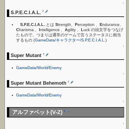
↑
S.P.E.C.I.A.L.
†
S.P.E.C.I.A.L.
.とは
S
trength、
P
erception 、
E
ndurance、
C
harisma 、
I
ntelligence 、
A
gility 、
L
uck の頭文字をつなげ
たもので、つまりは通常のゲームで言うステータスに相当
するもの (
GameData/キャラクター/S.P.E.C.I.A.L.
)
↑
Super Mutant
†
GameData/World/Enemy
↑
Super Mutant Behemoth
†
GameData/World/Enemy
↑
アルファベット(V-Z)
†
↑