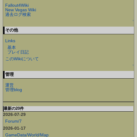
Fallout4Wiki
New Vegas Wiki
過去ログ検索
↑
その他
Links
基本
プレイ日記
このWikiについて
↑
管理
運営
管理blog
最新の20件
2026-07-29
Forum/7
2026-01-17
GameData/World/Map