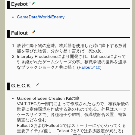
Eyebot
†
GameData/World/Enemy
↑
Fallout
†
放射性降下物の意味。核兵器を使用した時に降下する放射
能を帯びた物質。分かり易く言えば「死の灰」
Interplay Productionsにより開発され、Bethesdaによって
引き継がれたゲームシリーズの事。核戦争後の世界を濃厚
なブラックジョークと共に描く (
Falloutとは
)
↑
G.E.C.K.
†
G
arden of
E
den
C
reation
K
itの略
VALT-TECの一部門によって作成されたもので、核戦争後の
世界に定住環境を作成する為のものである。外見はスーツ
ケースサイズで、各種種子や肥料、低温核融合装置、複製
装置などを含む
Fallout 2およびFallout 3ではストーリーにかかわってくる
重要アイテム(但し、Fallout 2と3では多少設定が異なる)