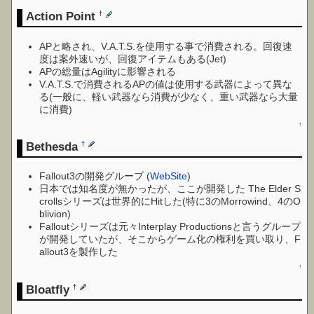
Action Point
†
APと略され、V.A.T.S.を使用する事で消費される。回復速
度は案外速いが、回復アイテムもある(Jet)
APの総量はAgilityに影響される
V.A.T.S.で消費されるAPの値は使用する武器によって異な
る(一般に、軽い武器なら消費が少なく、重い武器なら大量
に消費)
↑
Bethesda
†
Fallout3の開発グループ (
WebSite
)
日本では知名度が無かったが、ここが開発した The Elder S
crollsシリーズは世界的にHitした(特に3のMorrowind、4のO
blivion)
Falloutシリーズは元々Interplay Productionsと言うグループ
が開発していたが、そこからゲーム化の権利を買い取り、F
allout3を製作した
↑
Bloatfly
†