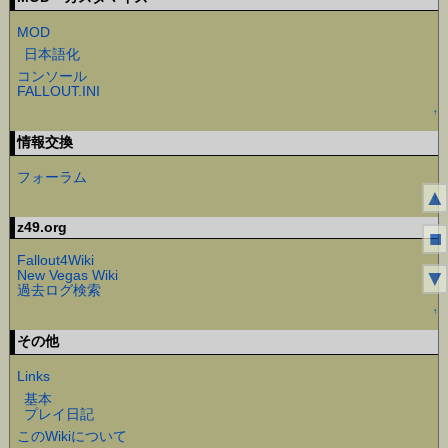
MOD
日本語化
コンソール
FALLOUT.INI
↑
情報交換
フォーラム
▲
↑
z49.org
■
Fallout4Wiki
▼
New Vegas Wiki
過去ログ検索
↑
その他
Links
基本
プレイ日記
このWikiについて