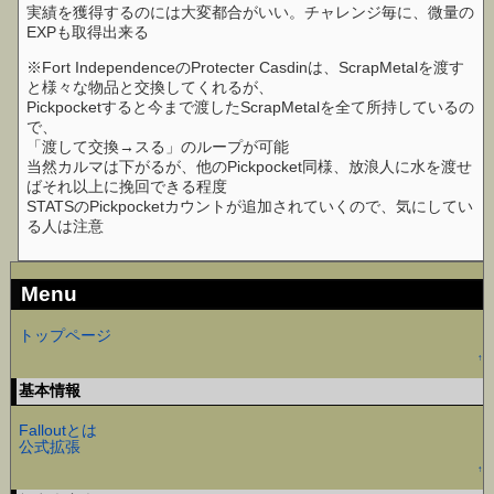
実績を獲得するのには大変都合がいい。チャレンジ毎に、微量の
EXPも取得出来る
※Fort IndependenceのProtecter Casdinは、ScrapMetalを渡す
と様々な物品と交換してくれるが、
Pickpocketすると今まで渡したScrapMetalを全て所持しているの
で、
「渡して交換→スる」のループが可能
当然カルマは下がるが、他のPickpocket同様、放浪人に水を渡せ
ばそれ以上に挽回できる程度
STATSのPickpocketカウントが追加されていくので、気にしてい
る人は注意
Menu
トップページ
↑
基本情報
Falloutとは
公式拡張
↑