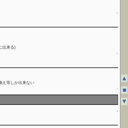
↑
に出来る)
↑
▲
換え等しか出来ない
■
↑
▼
↑