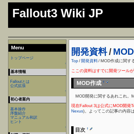
Fallout3 Wiki JP
Menu
開発資料
/
MO
トップページ
Top
/
開発資料
/
MOD作成に関す
↑
ここの資料はすでに開発ツールが
基本情報
Falloutとは
MOD作成
†
公式拡張
↑
MOD開発に関するあれこれ。M
初心者案内
現在Fallout 3は公式にMOD開
基本操作
Nexus
)。よってこの記事の内容
序盤紹介
マニュアル和訳
ヒント
↑
目次
†