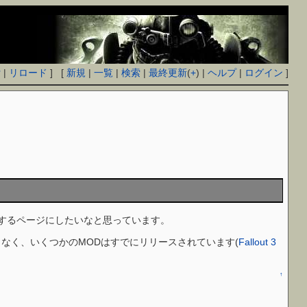
付
|
リロード
] [
新規
|
一覧
|
検索
|
最終更新
(
+
) |
ヘルプ
|
ログイン
]
するページにしたいなと思っています。
なく、いくつかのMODはすでにリリースされています(
Fallout 3
↑