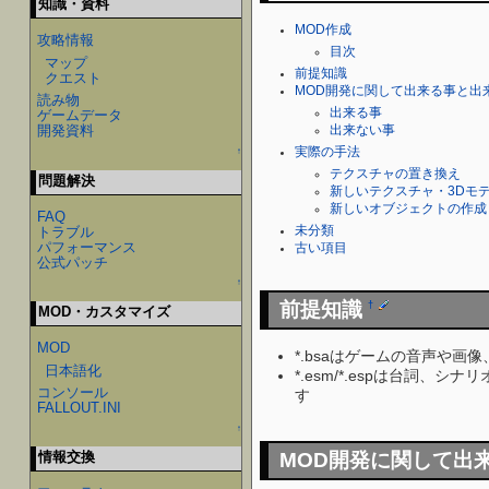
知識・資料
MOD作成
攻略情報
目次
マップ
前提知識
クエスト
MOD開発に関して出来る事と出
読み物
出来る事
ゲームデータ
開発資料
出来ない事
実際の手法
↑
テクスチャの置き換え
問題解決
新しいテクスチャ・3Dモ
新しいオブジェクトの作成
FAQ
トラブル
未分類
パフォーマンス
古い項目
公式パッチ
↑
前提知識
†
MOD・カスタマイズ
MOD
*.bsaはゲームの音声や
日本語化
*.esm/*.espは台詞
コンソール
す
FALLOUT.INI
↑
MOD開発に関して出
情報交換