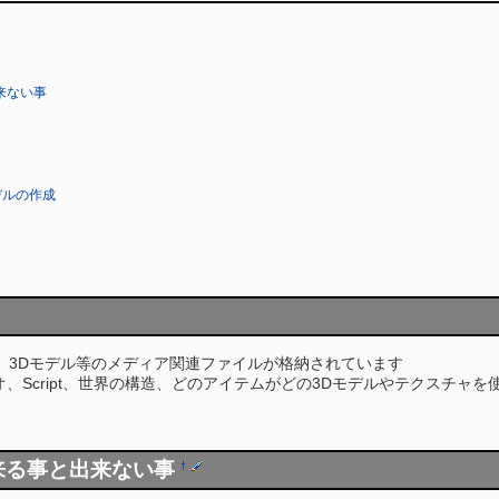
来ない事
デルの作成
画像、3Dモデル等のメディア関連ファイルが格納されています
、シナリオ、Script、世界の構造、どのアイテムがどの3Dモデルやテク
来る事と出来ない事
†