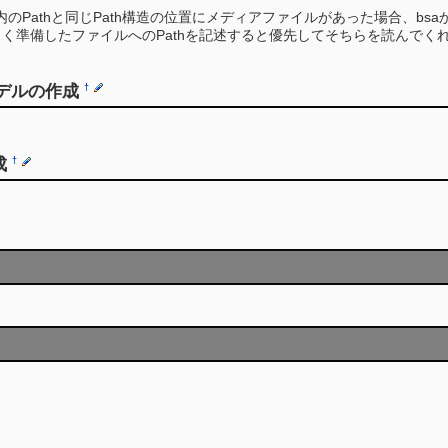
a内のPathと同じPath構造の位置にメディアファイルがあった場合、
ion.txtに新しく準備したファイルへのPathを記述すると優先してそちらを読ん
モデルの作成
†
成
†