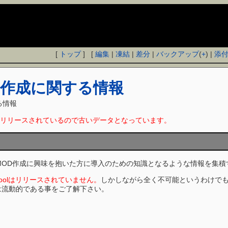
[
トップ
] [
編集
|
凍結
|
差分
|
バックアップ
(
+
) |
添
D作成に関する情報
る情報
リリースされているので古いデータとなっています。
OD作成に興味を抱いた方に導入のための知識となるような情報を集積
発Toolはリリースされていません。
しかしながら全く不可能というわけでも
は流動的である事をご了解下さい。