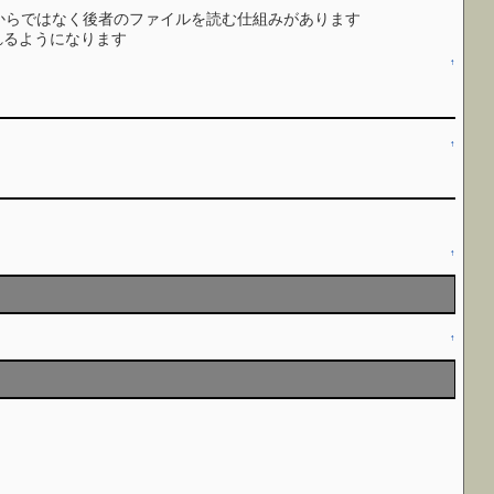
bsaからではなく後者のファイルを読む仕組みがあります
でくれるようになります
↑
↑
↑
↑