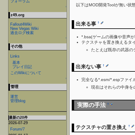
フォーラム
以下はMOD開発Toolが無い状態
↑
z49.org
出来る事
†
Fallout4Wiki
New Vegas Wiki
過去ログ検索
*.bsa(ゲームの画像や音
↑
テクスチャを置き換えるタイ
その他
たとえば既存の武器のテ
Links
基本
出来ない事
†
プレイ日記
このWikiについて
↑
完全なる*.esm/*.espファ
管理
現在はそれらの中身を
運営
管理blog
実際の手法
†
最新の20件
2026-07-29
テクスチャの置き換え
†
Forum/7