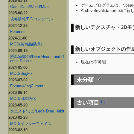
2026-01-17
ゲームプログラムは、*.bs
GameData/World/Map
ArchiveInvalidat
2025-06-22
攻略情報/PC/コンソール
2024-12-26
新しいテクスチャ・3D
Forum/6
2024-11-06
MOD/装備品(防具)
新しいオブジェクトの作
2024-09-19
読み物/歌詞/Dear Hearts and G
entle People
現在は不可能
2024-05-06
MOD/BugFix
未分類
†
2023-07-02
Forum/4/logCurrent
2023-06-14
MOD/日本語化
古い項目
†
2023-05-20
クエスト/ミニ/Leo's Drug Habit
2023-02-28
MOD/インターフェイス
2023-02-19