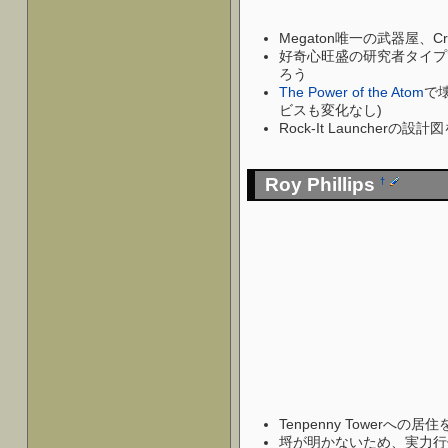
Megaton唯一の武器屋、Cra
好奇心旺盛の研究者タイプ
ろう
The Power of the Atom
で
ビスも変化なし)
Rock-It Launcherの設
Roy Phillips
†
Tenpenny Towerへの
埒が明かないため、実力行