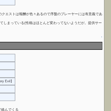
のクエストは報酬が色々あるので序盤のプレーヤーには有意義であ
と化してしまっている(性格はほとんど変わってないようだが。提供サー
↑
ery Evil】
】
で絡んでくる