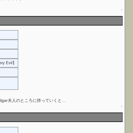
果的にみな殺害してしまいます
↑
ery Evil】
】
紙をEdgar夫人のところに持っていくと…
↑