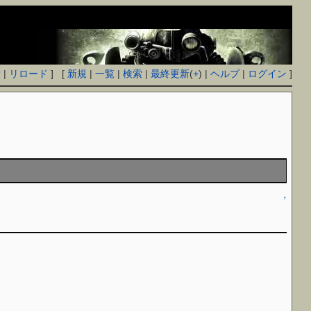
付
|
リロード
] [
新規
|
一覧
|
検索
|
最終更新
(
+
) |
ヘルプ
|
ログイン
]
↑