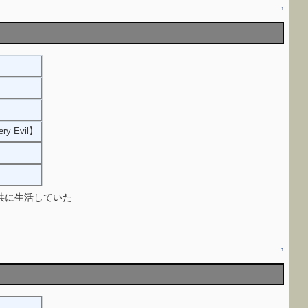
↑
ery Evil】
】
親と共に生活していた
同類であるVance(The Familyのリーダー)に見つかり保護
↑