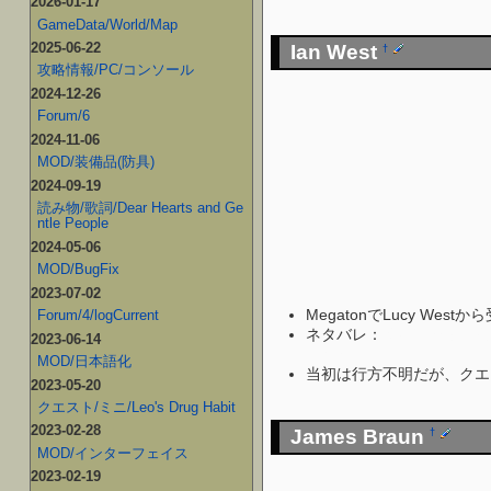
2026-01-17
GameData/World/Map
2025-06-22
Ian West
†
攻略情報/PC/コンソール
2024-12-26
Forum/6
2024-11-06
MOD/装備品(防具)
2024-09-19
読み物/歌詞/Dear Hearts and Ge
ntle People
2024-05-06
MOD/BugFix
2023-07-02
MegatonでLucy Wes
Forum/4/logCurrent
ネタバレ：
幼い頃から人肉
2023-06-14
される。
MOD/日本語化
当初は行方不明だが、クエス
2023-05-20
クエスト/ミニ/Leo's Drug Habit
2023-02-28
James Braun
†
MOD/インターフェイス
2023-02-19