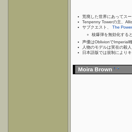
荒廃した世界にあってスー
Tenpenny Towerの主、A
サブクエスト、
The Power
核爆弾を無効化する
声優はOblivionでImpe
人物のモデルは実在の殺人鬼、W
日本語版では規制によりキ
Moira Brown
†