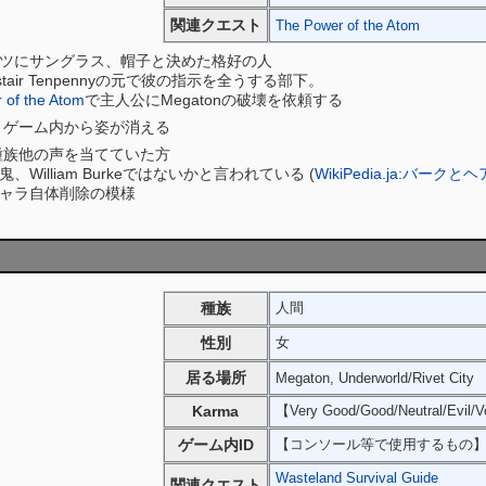
関連クエスト
The Power of the Atom
ツにサングラス、帽子と決めた格好の人
llistair Tenpennyの元で彼の指示を全うする部下。
 of the Atom
で主人公にMegatonの破壊を依頼する
とゲーム内から姿が消える
rial種族他の声を当てていた方
illiam Burkeではないかと言われている (
WikiPedia.ja:バー
ャラ自体削除の模様
種族
人間
性別
女
居る場所
Megaton, Underworld/Rivet City
Karma
【Very Good/Good/Neutral/Evil/V
ゲーム内ID
【コンソール等で使用するもの
Wasteland Survival Guide
関連クエスト