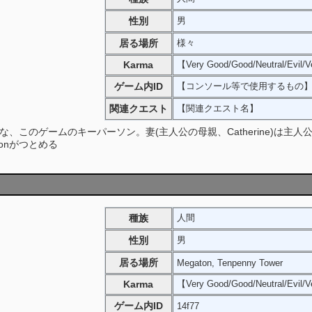
性別
男
居る場所
様々
Karma
【Very Good/Good/Neutral/Evil/V
ゲーム内ID
【コンソール等で使用するもの
関連クエスト
【関連クエスト名】
、このゲームのキーパーソン。妻(主人公の母親、Catherine)は主人
sonがつとめる
種族
人間
性別
男
居る場所
Megaton, Tenpenny Tower
Karma
【Very Good/Good/Neutral/Evil/V
ゲーム内ID
14f77