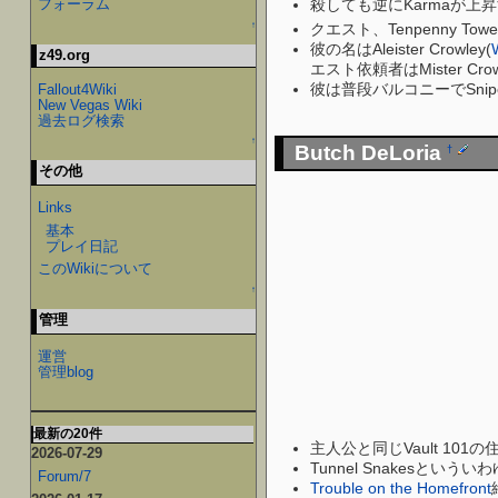
殺しても逆にKarmaが上昇
フォーラム
↑
クエスト、Tenpenny T
彼の名はAleister Crowley(
z49.org
エスト依頼者はMister Cr
彼は普段バルコニーでSniper 
Fallout4Wiki
New Vegas Wiki
過去ログ検索
↑
Butch DeLoria
†
その他
Links
基本
プレイ日記
このWikiについて
↑
管理
運営
管理blog
最新の20件
主人公と同じVault 101の
2026-07-29
Tunnel Snakes
Forum/7
Trouble on the Homefront