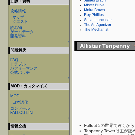
James Braun
知識・資料
Mister Burke
Moira Brown
攻略情報
Roy Phillips
マップ
Susan Lancaster
クエスト
The AntAgonizer
読み物
The Mechanist
ゲームデータ
開発資料
↑
Allistair Tenpenny
†
問題解決
FAQ
トラブル
パフォーマンス
公式パッチ
↑
MOD・カスタマイズ
MOD
日本語化
コンソール
FALLOUT.INI
↑
Fallout 3の世界で遠くか
情報交換
Tenpenny Tower