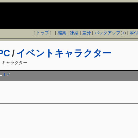
[
トップ
] [
編集
|
凍結
|
差分
|
バックアップ
(
+
) |
添
PC
/
イベントキャラクター
トキャラクター
ー
†