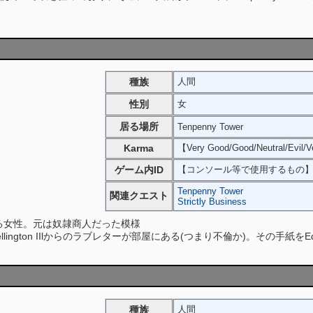
ト進行であれ、Ghoulの居住を許す方向で進めた場合、彼は住人を結
種族
人間
性別
女
居る場所
Tenpenny Tower
Karma
【Very Good/Good/Neutral/Evil/V
ゲーム内ID
【コンソール等で使用するもの
Tenpenny Tower
関連クエスト
Strictly Business
居住する女性。元は奴隷商人だった模様
 Wellington IIlからのラブレターが部屋にある(つまり不倫か)。その手
種族
人間