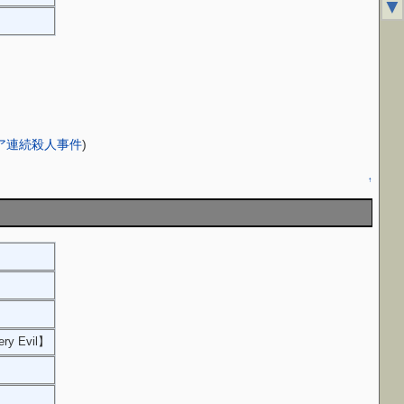
▼
クとヘア連続殺人事件
)
↑
ery Evil】
】