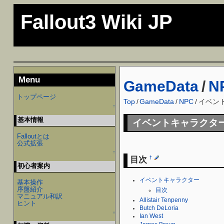
Fallout3 Wiki JP
Menu
GameData
/
N
トップページ
Top
/
GameData
/
NPC
/
イベン
↑
基本情報
イベントキャラクタ
Falloutとは
公式拡張
↑
目次
†
初心者案内
イベントキャラクター
基本操作
序盤紹介
目次
マニュアル和訳
Allistair Tenpenny
ヒント
Butch DeLoria
↑
Ian West