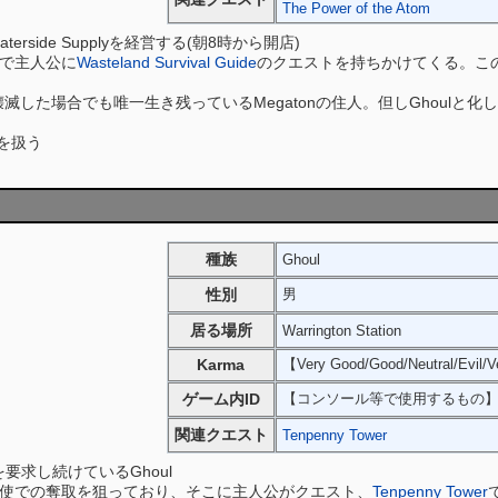
The Power of the Atom
terside Supplyを経営する(朝8時から開店)
で主人公に
Wasteland Survival Guide
のクエストを持ちかけてくる。こ
壊滅した場合でも唯一生き残っているMegatonの住人。但しGhoul
計図を扱う
種族
Ghoul
性別
男
居る場所
Warrington Station
Karma
【Very Good/Good/Neutral/Evil/V
ゲーム内ID
【コンソール等で使用するもの
関連クエスト
Tenpenny Tower
居住を要求し続けているGhoul
使での奪取を狙っており、そこに主人公がクエスト、
Tenpenny Tower