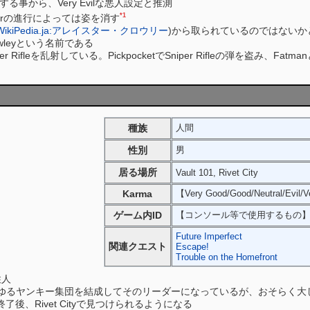
する事から、Very Evilな悪人設定と推測
*1
owerの進行によっては姿を消す
WikiPedia.ja:アレイスター・クロウリー
)から取られているのではないかといわれる
owleyという名前である
Rifleを乱射している。PickpocketでSniper Rifleの弾を盗み、Fatma
種族
人間
性別
男
居る場所
Vault 101, Rivet City
Karma
【Very Good/Good/Neutral/Evil/V
ゲーム内ID
【コンソール等で使用するもの
Future Imperfect
関連クエスト
Escape!
Trouble on the Homefront
住人
といういわゆるヤンキー集団を結成してそのリーダーになっているが、おそらく
終了後、Rivet Cityで見つけられるようになる