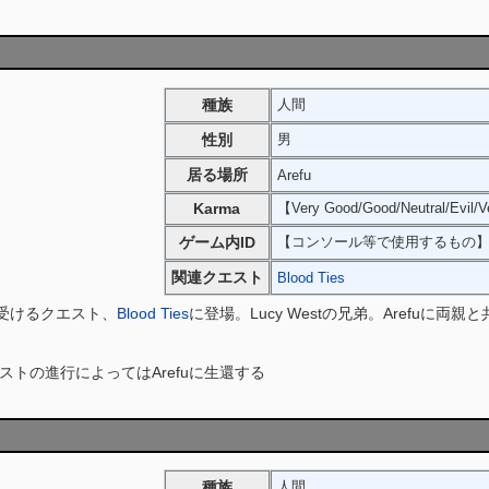
種族
人間
性別
男
居る場所
Arefu
Karma
【Very Good/Good/Neutral/Evil/V
ゲーム内ID
【コンソール等で使用するもの
関連クエスト
Blood Ties
tから受けるクエスト、
Blood Ties
に登場。Lucy Westの兄弟。Arefuに両
食の渇望に苦しんでおり、ついには両親を殺しその血をすすってしまう。そこを
トの進行によってはArefuに生還する
種族
人間