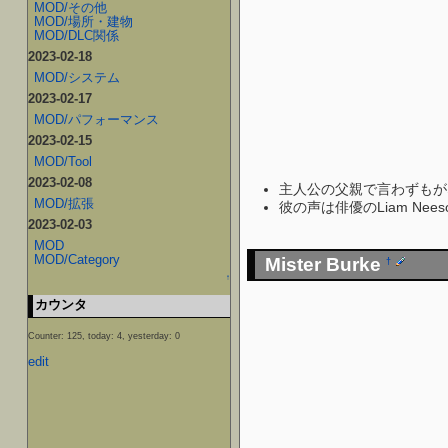
MOD/その他
MOD/場所・建物
MOD/DLC関係
2023-02-18
MOD/システム
2023-02-17
MOD/パフォーマンス
2023-02-15
MOD/Tool
2023-02-08
主人公の父親で言わずもがな
MOD/拡張
彼の声は俳優のLiam Nee
2023-02-03
MOD
MOD/Category
Mister Burke
†
↑
カウンタ
Counter: 125, today: 4, yesterday: 0
edit