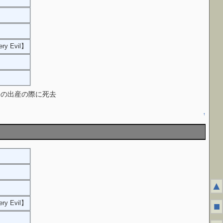
ery Evil】
】
公の出産の際に死去
↑
▲
ery Evil】
■