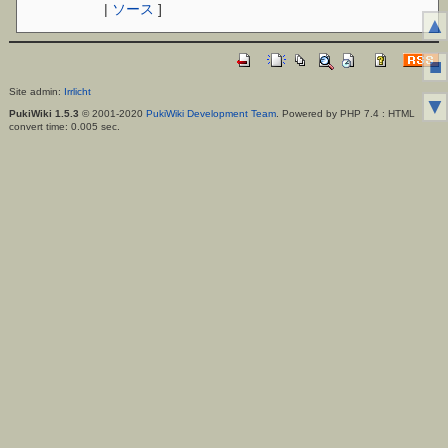
|
ソース
]
▲
■
Site admin:
Irrlicht
▼
PukiWiki 1.5.3
© 2001-2020
PukiWiki Development Team
. Powered by PHP 7.4 : HTML
convert time: 0.005 sec.