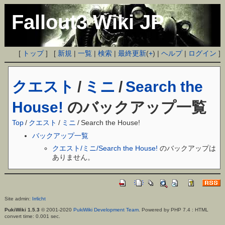
Fallout3 Wiki JP
[
トップ
] [
新規
|
一覧
|
検索
|
最終更新
(
+
) |
ヘルプ
|
ログイン
]
クエスト
/
ミニ
/
Search the
House!
のバックアップ一覧
Top
/
クエスト
/
ミニ
/
Search the House!
バックアップ一覧
クエスト/ミニ/Search the House!
のバックアップは
ありません。
Site admin:
Irrlicht
PukiWiki 1.5.3
© 2001-2020
PukiWiki Development Team
. Powered by PHP 7.4 : HTML
convert time: 0.001 sec.