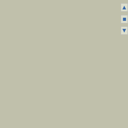
▲
■
▼