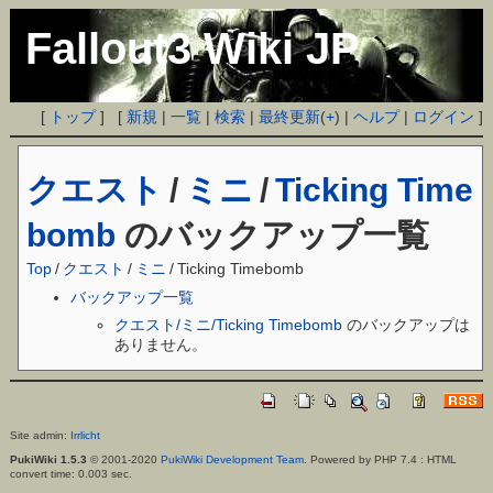
Fallout3 Wiki JP
[
トップ
] [
新規
|
一覧
|
検索
|
最終更新
(
+
) |
ヘルプ
|
ログイン
]
クエスト
/
ミニ
/
Ticking Time
bomb
のバックアップ一覧
Top
/
クエスト
/
ミニ
/
Ticking Timebomb
バックアップ一覧
クエスト/ミニ/Ticking Timebomb
のバックアップは
ありません。
Site admin:
Irrlicht
PukiWiki 1.5.3
© 2001-2020
PukiWiki Development Team
. Powered by PHP 7.4 : HTML
convert time: 0.003 sec.