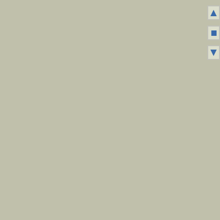
▲
■
▼