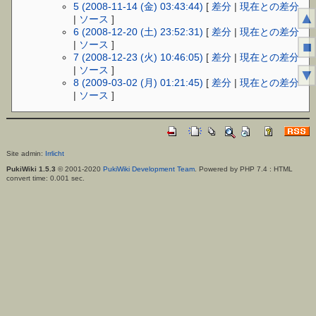
5 (2008-11-14 (金) 03:43:44)
[
差分
|
現在との差分
▲
|
ソース
]
6 (2008-12-20 (土) 23:52:31)
[
差分
|
現在との差分
■
|
ソース
]
7 (2008-12-23 (火) 10:46:05)
[
差分
|
現在との差分
|
ソース
]
▼
8 (2009-03-02 (月) 01:21:45)
[
差分
|
現在との差分
|
ソース
]
Site admin:
Irrlicht
PukiWiki 1.5.3
© 2001-2020
PukiWiki Development Team
. Powered by PHP 7.4 : HTML
convert time: 0.001 sec.