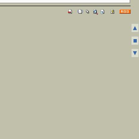
▲
■
▼