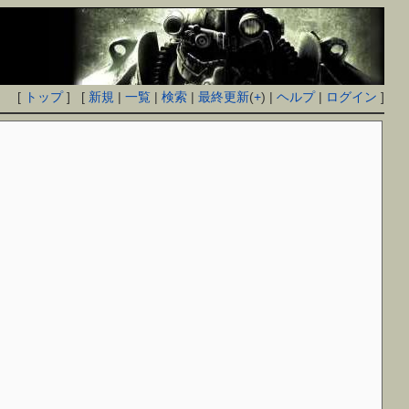
[
トップ
] [
新規
|
一覧
|
検索
|
最終更新
(
+
) |
ヘルプ
|
ログイン
]