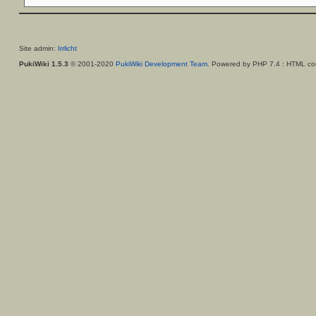
Site admin:
Irrlicht
PukiWiki 1.5.3
© 2001-2020
PukiWiki Development Team
. Powered by PHP 7.4 : HTML con