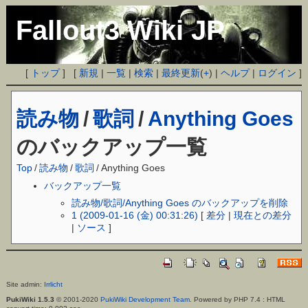
Fallout3 Wiki JP
[
トップ
] [
新規
|
一覧
|
検索
|
最終更新
(
+
) |
ヘルプ
|
ログイン
]
読み物
/
歌詞
/
Anything Goes
のバックアップ一覧
Top
/
読み物
/
歌詞
/
Anything Goes
バックアップ一覧
読み物/歌詞/Anything Goes のバックアップを削除
1 (2009-01-16 (金) 00:31:26)
[
差分
|
現在との差分
|
ソース
]
Site admin:
Irrlicht
PukiWiki 1.5.3
© 2001-2020
PukiWiki Development Team
. Powered by PHP 7.4 : HTML