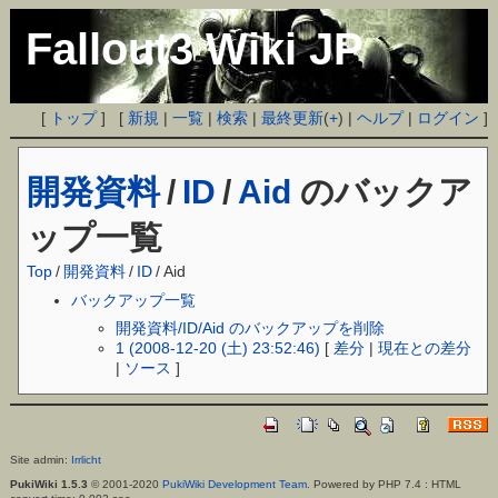
Fallout3 Wiki JP
[
トップ
] [
新規
|
一覧
|
検索
|
最終更新
(
+
) |
ヘルプ
|
ログイン
]
開発資料
/
ID
/
Aid
のバックア
ップ一覧
Top
/
開発資料
/
ID
/
Aid
バックアップ一覧
開発資料/ID/Aid のバックアップを削除
1 (2008-12-20 (土) 23:52:46)
[
差分
|
現在との差分
|
ソース
]
Site admin:
Irrlicht
PukiWiki 1.5.3
© 2001-2020
PukiWiki Development Team
. Powered by PHP 7.4 : HTML