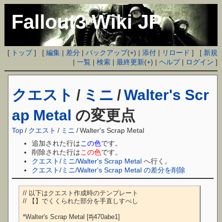
Fallout3 Wiki JP
[
トップ
] [
編集
|
差分
|
バックアップ
(
+
) |
添付
|
リロード
] [
新規
|
一覧
|
検索
|
最終更新
(
+
) |
ヘルプ
|
ログイン
]
クエスト
/
ミニ
/
Walter's Scr
ap Metal
の変更点
Top
/
クエスト
/
ミニ
/
Walter's Scrap Metal
追加された行は
この色
です。
削除された行は
この色
です。
クエスト/ミニ/Walter's Scrap Metal
へ行く。
クエスト/ミニ/Walter's Scrap Metal の差分を削除
// 以下はクエスト作成時のテンプレート

// 【】でくくられた部分を手直しすべし

*Walter's Scrap Metal [#j470abe1]
