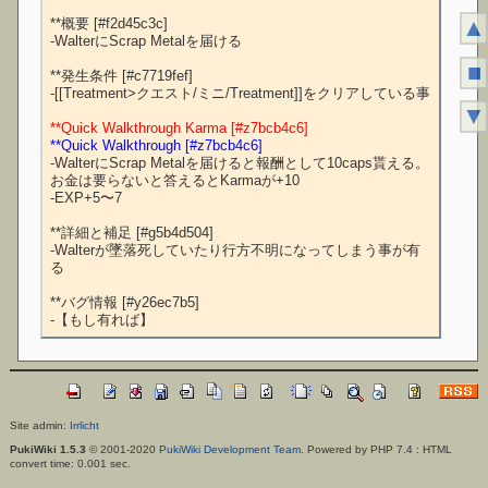
▲
**概要 [#f2d45c3c]

-WalterにScrap Metalを届ける

■
**発生条件 [#c7719fef]

-[[Treatment>クエスト/ミニ/Treatment]]をクリアしている事

▼
**Quick Walkthrough Karma [#z7bcb4c6]
**Quick Walkthrough [#z7bcb4c6]
-WalterにScrap Metalを届けると報酬として10caps貰える。
お金は要らないと答えるとKarmaが+10

-EXP+5〜7

**詳細と補足 [#g5b4d504]

-Walterが墜落死していたり行方不明になってしまう事が有
る

**バグ情報 [#y26ec7b5]

Site admin:
Irrlicht
PukiWiki 1.5.3
© 2001-2020
PukiWiki Development Team
. Powered by PHP 7.4 : HTML
convert time: 0.001 sec.