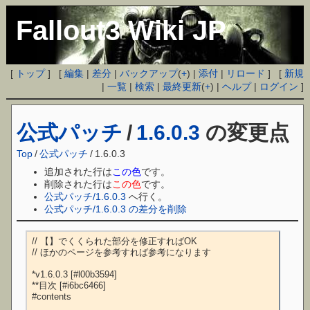
Fallout3 Wiki JP
[
トップ
] [
編集
|
差分
|
バックアップ
(
+
) |
添付
|
リロード
] [
新規
|
一覧
|
検索
|
最終更新
(
+
) |
ヘルプ
|
ログイン
]
公式パッチ
/
1.6.0.3
の変更点
Top
/
公式パッチ
/
1.6.0.3
追加された行は
この色
です。
削除された行は
この色
です。
公式パッチ/1.6.0.3
へ行く。
公式パッチ/1.6.0.3 の差分を削除
// 【】でくくられた部分を修正すればOK

// ほかのページを参考すれば参考になります

*v1.6.0.3 [#l00b3594]

**目次 [#i6bc6466]

#contents
