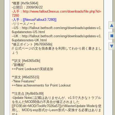
*概要 [#xf9c5964]

-入手：http://www.fallout3nexus.com/downloads/file.php?id=
7280
-入手：[[NexusFallout3:7280]]
▲
-リリースノート

--US：http://fallout.bethsoft.com/eng/downloads/updates-v1.
6updatenotes-US.html

■
--UK：http://fallout.bethsoft.com/eng/downloads/updates-v1.
6updatesnotes-UK.html

*修正ポイント [#b765656b]

▼
// 公式ページの文を箇条書きを利用してわかり易く書きまし
ょう

**訳文 [#e6365d3b]

-''新機能''

++Point Lookoutの実績追加

**原文 [#l6d25515]

-''New Features''

++New achievements for Point Lookout

**注意点 [#y8b93c89]

-Update Noteに記載はありませんが、v1.5で大きなトラブル
を生んだMOD関係の不具合が修正されました

[[FO3Edit>MOD/Tool#z7026a57]]のMasterUpdate Modeを使
用し、MODをesp形式からesm形式へ変換する必要はありま