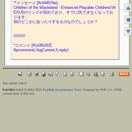
**メッセージ [#c64457be]
▲
Children of the Wasteland - Enhanced Playable ChildrenのN
EXUSのリンクが切れており、すでにDLできなくなってお
ります。
■
別のどこかにあったりするものなのでしょうか？
▼
//////////
*コメント [#za3fb262]
#pcomment(./logCurrent,5,reply)
Site admin:
Irrlicht
PukiWiki 1.5.3
© 2001-2020
PukiWiki Development Team
. Powered by PHP 7.4 : HTML
convert time: 0.002 sec.