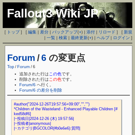
Fallout3 Wiki JP
[
トップ
] [
編集
|
差分
|
バックアップ
(
+
) |
添付
|
リロード
] [
新規
|
一覧
|
検索
|
最終更新
(
+
) |
ヘルプ
|
ログイン
]
Forum
/
6
の変更点
Top
/
Forum
/
6
追加された行は
この色
です。
削除された行は
この色
です。
Forum/6
へ行く。
Forum/6 の差分を削除
#author("2024-12-26T19:57:56+09:00","","")
*Children of the Wasteland - Enhanced Playable Children [#
ked58df6]
|~投稿日|2024-12-26 (木) 19:57:56|
|~投稿者|anonymous|
|~カテゴリ|BGCOLOR(#b0e6e6):質問|