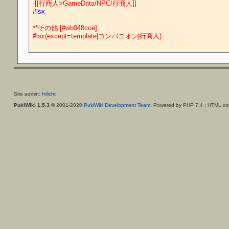
-[[行商人>GameData/NPC/行商人]]
#lsx
**その他 [#wb048cce]
#lsx(except=template|コンパニオン|行商人)
Site admin:
Irrlicht
PukiWiki 1.5.3
© 2001-2020
PukiWiki Development Team
. Powered by PHP 7.4 : HTML con