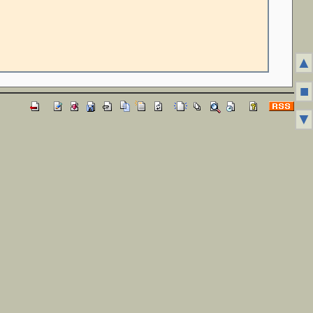
▲
■
▼