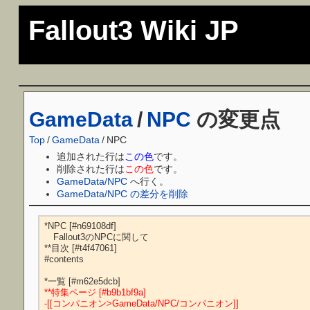
Fallout3 Wiki JP
GameData
/
NPC
の変更点
Top
/
GameData
/
NPC
追加された行は
この色
です。
削除された行は
この色
です。
GameData/NPC
へ行く。
GameData/NPC の差分を削除
*NPC [#n69108df]

　Fallout3のNPCに関して

**目次 [#t4f47061]

#contents

**特集ページ [#b9b1bf9a]
-[[コンパニオン>GameData/NPC/コンパニオン]]