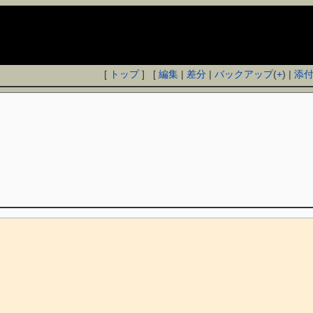
[
トップ
] [
編集
|
差分
|
バックアップ
(
+
) |
添