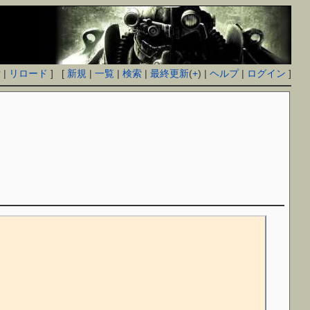
付
|
リロード
] [
新規
|
一覧
|
検索
|
最終更新
(
+
) |
ヘルプ
|
ログイン
]