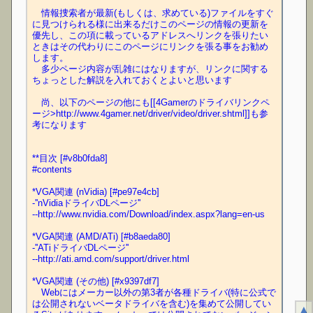
　情報捜索者が最新(もしくは、求めている)ファイルをすぐ
に見つけられる様に出来るだけこのページの情報の更新を
優先し、この項に載っているアドレスへリンクを張りたい
ときはその代わりにこのページにリンクを張る事をお勧め
します。
　多少ページ内容が乱雑にはなりますが、リンクに関する
ちょっとした解説を入れておくとよいと思います
　尚、以下のページの他にも[[4Gamerのドライバリンクペ
ージ>http://www.4gamer.net/driver/video/driver.shtml]]も参
考になります
**目次 [#v8b0fda8]
#contents
*VGA関連 (nVidia) [#pe97e4cb]
-''nVidiaドライバDLページ''
--http://www.nvidia.com/Download/index.aspx?lang=en-us
*VGA関連 (AMD/ATi) [#b8aeda80]
-''ATiドライバDLページ''
--http://ati.amd.com/support/driver.html
*VGA関連 (その他) [#x9397df7]
　Webにはメーカー以外の第3者が各種ドライバ(特に公式で
は公開されないベータドライバを含む)を集めて公開してい
▲