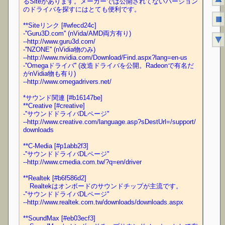
るSiteがあります。メーカーでは公開されてないバージョン
のドライバを探すにはとても便利です。
■
**Siteリンク [#wfecd24c]
-''Guru3D.com'' (nVida/AMD両方有り)
▼
--http://www.guru3d.com/
-''NZONE'' (nVidia物のみ)
--http://www.nvidia.com/Download/Find.aspx?lang=en-us
-''Omegaドライバ'' (改造ドライバを公開。Radeonで有名だ
がnVidia物も有り)
--http://www.omegadrivers.net/
*サウンド関連 [#b16147be]
**Creative [#creative]
-''サウンドドライバDLページ''
--http://www.creative.com/language.asp?sDestUrl=/support/
downloads
**C-Media [#p1abb2f3]
-''サウンドドライバDLページ''
--http://www.cmedia.com.tw/?q=en/driver
**Realtek [#b6f586d2]
　Realtekはオンボードのサウンドチップが主流です。
-''サウンドドライバDLページ''
--http://www.realtek.com.tw/downloads/downloads.aspx
**SoundMax [#eb03ecf3]