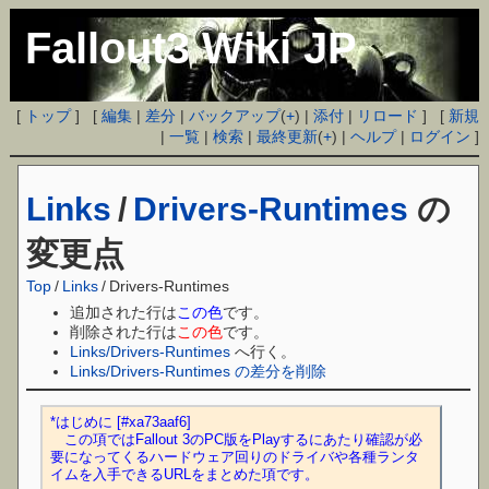
Fallout3 Wiki JP
[
トップ
] [
編集
|
差分
|
バックアップ
(
+
) |
添付
|
リロード
] [
新規
|
一覧
|
検索
|
最終更新
(
+
) |
ヘルプ
|
ログイン
]
Links
/
Drivers-Runtimes
の
変更点
Top
/
Links
/
Drivers-Runtimes
追加された行は
この色
です。
削除された行は
この色
です。
Links/Drivers-Runtimes
へ行く。
Links/Drivers-Runtimes の差分を削除
*はじめに [#xa73aaf6]
　この項ではFallout 3のPC版をPlayするにあたり確認が必
要になってくるハードウェア回りのドライバや各種ランタ
イムを入手できるURLをまとめた項です。