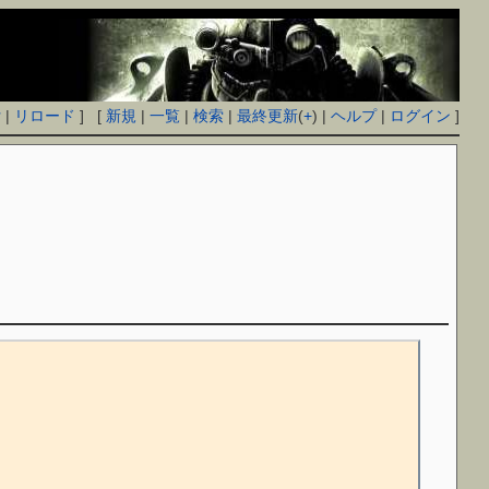
付
|
リロード
] [
新規
|
一覧
|
検索
|
最終更新
(
+
) |
ヘルプ
|
ログイン
]