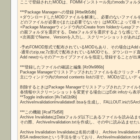
ここで登録されたMODは、FOMMインストール先のmodsフォル
***Package Managerへの登録 [#rbe9b5db]

+ダウンロードしたMODファイルを解凍し、必要のないファイルを
どのファイルが必要か(または必要でないか）はMODによって様々で
+Package Managerウィンドウ内のCreate from fold
の親フォルダを選択する。Dataフォルダを選択するような感じで。
+次画面でName、Versionを入力し、スクリーンショットがあれ
-予めFOMOD形式で配布されているMODもあり、その場合はAdd
-通常のzip,rar,7z形式で配布されているMODでも、ダウンロ
Add newからそのアーカイブファイルを指定し登録することが出来
***登録したファイルの確認と編集 [#z0fe986b]

Package Managerでリストアップされたファイルを右クリック - 
主にウィンドウ内のfomod contents listの項で、MOD
削除するときはPackage Managerでリストアップされたファイルを右ク
各情報やスクリーンショットを変更する場合にはEdit infoから
**Toggle indivation [#v7a61b9b]

***この機能 [#caf75d58]

Archive InvalidateはDataフォルダ以下にあるファイルを読み
その際、ArchiveInvalidation.txtを作成し、その中に
Archive Invalidation Invalidateは名前の通り、Archive Inval
BSA redirectionという手法を使っており、ArchiveInvalidation