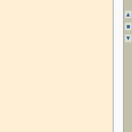
▲
■
▼