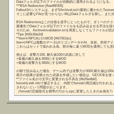
Dataフォルダ以下のファイルが自動的に適用されるようになる。

***BSA Redirection [#we89f305]

Fallout3のシステムは、まずSArchiveListの最初に書かれたTe
そこに必要なFileが見つからない時はDataフォルダを探し、また
BSA Redirectionはこの仕様を逆手にとったもので、ダミー
最優先でDataフォルダ以下のファイルをを読み込ませる手法を指す
そのため、ArchiveInvalidation.txtを用意しなくてもファイ
*Tips [#d3c8da2d]

**ItemやNPC向けのMOD [#i67561bc]

ItemやNPCは複数のデータ(ポリゴンデータやAI、名前、所持アイ
これらはセットで扱われる為、部分毎に違うMODを適用しても意
例えば、攻撃力100, 耐久値100の武器に対して

+装備の耐久値を3000にするMOD

+装備の攻撃力を3000にするMOD

の順で読み込んだ場合、ゲーム内では攻撃力が3000,耐久値は100
両方の効果が反映された武器を作成したい場合は、GECK等を使っ
**ファイル名が小文字に変更される不具合 [#b20edbbf]

fomodをedit infoで修正すると、内部でfomodの再圧縮が
されないという問題がおこります。
