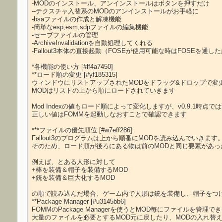
-MODのインストール、アンインストールはボタンを押すだけ

--テクスチャ入替系のMODのアンインストールがお手軽に

-bsaファイルの作成と解凍機能

-簡単なesp,esm,sdpファイルの編集機能

-セーブファイルの管理

-ArchiveInvalidationを自動処理してくれる

-Fallout3本体の直接起動（FOSEが使用可能な時はFOSEを通した
*各機能の使い方 [#lf4a7450]

**ロード順の変更 [#yf185315]

ウィンドウにリストアップされたMODをドラッグ&ドロップで変更
MODはリストの上から順にロードされていきます

Mod Indexの値もロード順によって変化しますが、v0.9.1時点
正しい値はFOMMを起動しなおすことで確認できます

***ファイルの優先順位 [#w7eff286]

Fallout3のプログラムは上から順番にMODを読み込んでいきます。
そのため、ロード順が後ろにある物は前のMODと同じ要素があっ
例えば、とある人形に対して

+棒を装備＆帽子を装備するMOD

+銃を装備＆巨大化するMOD

の順で読み込んだ場合、ゲーム内で人形は銃を装備し、帽子をつけ
**Package Manager [#u3145bb6]

FOMMのPackage Managerを使うとMOD毎にファイルを管理で
大量のファイルを必要とするMOD元に戻したり、MODの入れ替え