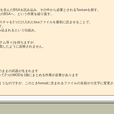
xtureを含んだBSAを読み込み、その中から必要とされるTextureを探す。

次のBSAへ、という作業を繰り返す。

のテクスチャを1つだけ入れたbsaファイルを最初に読ませることで、

。

ルが読み込まれるという仕組み。

テム等々)を持ちますが、

図したように反映されません。

のままの武器が生まれます

て2つのMODを1個にまとめる作業が必要があります

行われるようなのですが、このときfomodに含まれるファイルの名前が小文字に変更さ