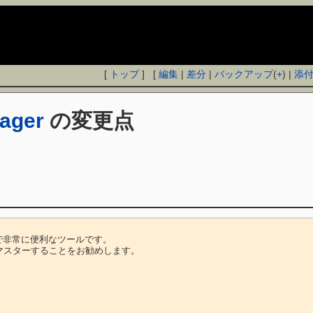
[
トップ
] [
編集
|
差分
|
バックアップ
(
+
) |
添
ager
の変更点
用する上で非常に便利なツールです。

をマスターすることをお勧めします。
