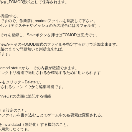
ダ内にFOMOD形式として保存されます。

削除する。

すので、作業前にreadmeファイルを熟読して下さい。

erからespファイル（テクスチャやメッシュのみの場合には各フォルダ）、



ばそれを登録し、Saveボタンを押せばFOMODは完成です。

 newからそのFOMOD形式のファイルを指定するだけで追加出来ます。

ード直後のままで問題無いと判断出来れば、

ます。

Fomod statusから、その内容が確認できます。

が正しいディレクトリ構造で適用されるか確認するために用いられます

リック - Deleteで、

表示されるウィンドウから編集可能です。

込ませる設定のこと。

読み込ませたいファイルを書き込むことでゲーム中の各要素は変更される。

idationをInvalidated（無効化）する機能のこと。

.txtを用意しなくても、
