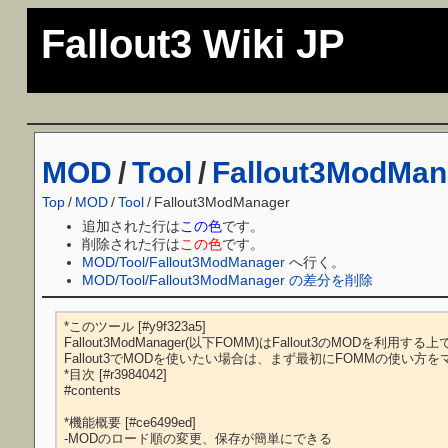
Fallout3 Wiki JP
MOD
/
Tool
/
Fallout3ModMan
Top
/
MOD
/
Tool
/
Fallout3ModManager
追加された行は
この色
です。
削除された行は
この色
です。
MOD/Tool/Fallout3ModManager
へ行く。
MOD/Tool/Fallout3ModManager の差分を削除
*このツール [#y9f323a5]

Fallout3ModManager(以下FOMM)はFallout3のMODを利
Fallout3でMODを使いたい場合は、まず最初にFOMMの使い方
*目次 [#r3984042]

#contents

*機能概要 [#ce6499ed]

-MODのロード順の変更、保存が簡単にできる
