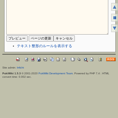
▲
■
▼
テキスト整形のルールを表示する
Site admin:
Irrlicht
PukiWiki 1.5.3
© 2001-2020
PukiWiki Development Team
. Powered by PHP 7.4 : HTML
convert time: 0.002 sec.