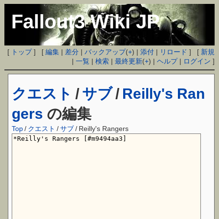
Fallout3 Wiki JP
[
トップ
] [
編集
|
差分
|
バックアップ
(
+
) |
添付
|
リロード
] [
新規
|
一覧
|
検索
|
最終更新
(
+
) |
ヘルプ
|
ログイン
]
クエスト
/
サブ
/
Reilly's Ran
gers
の編集
Top
/
クエスト
/
サブ
/
Reilly's Rangers