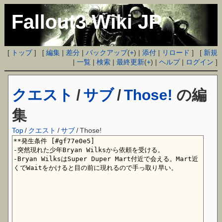
Fallout3 Wiki JP
[
トップ
] [
編集
|
差分
|
バックアップ
(
+
) |
添付
|
リロード
] [
新規
|
一覧
|
検索
|
最終更新
(
+
) |
ヘルプ
|
ログイン
]
クエスト
/
サブ
/
Those!
の編
集
Top
/
クエスト
/
サブ
/
Those!