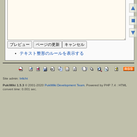
▲
■
▼
テキスト整形のルールを表示する
Site admin:
Irrlicht
PukiWiki 1.5.3
© 2001-2020
PukiWiki Development Team
. Powered by PHP 7.4 : HTML
convert time: 0.001 sec.