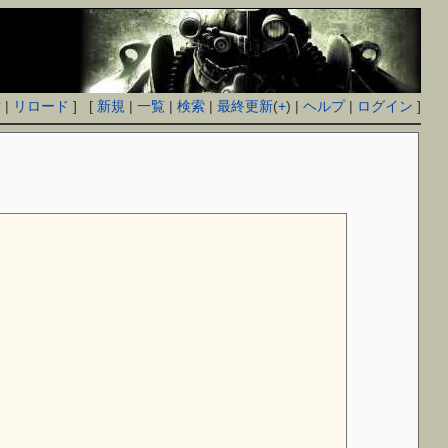
付
|
リロード
] [
新規
|
一覧
|
検索
|
最終更新
(
+
) |
ヘルプ
|
ログイン
]