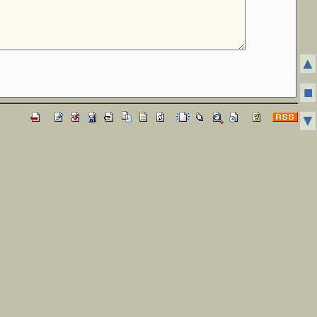
▲
■
▼