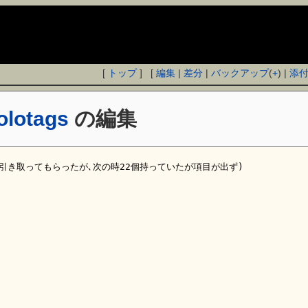
[
トップ
] [
編集
|
差分
|
バックアップ
(
+
) |
添
olotags
の編集