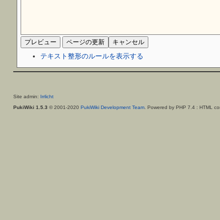
テキスト整形のルールを表示する
Site admin:
Irrlicht
PukiWiki 1.5.3
© 2001-2020
PukiWiki Development Team
. Powered by PHP 7.4 : HTML con