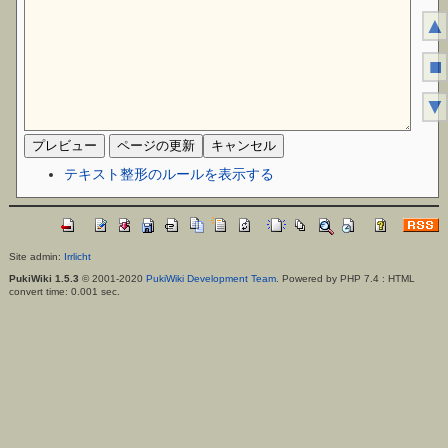
▲
■
▼
テキスト整形のルールを表示する
Site admin:
Irrlicht
PukiWiki 1.5.3
© 2001-2020
PukiWiki Development Team
. Powered by PHP 7.4 : HTML
convert time: 0.001 sec.