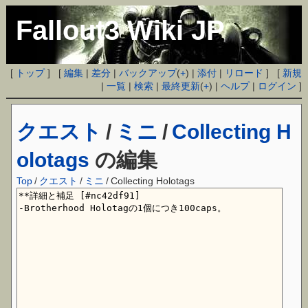
Fallout3 Wiki JP
[
トップ
] [
編集
|
差分
|
バックアップ
(
+
) |
添付
|
リロード
] [
新規
|
一覧
|
検索
|
最終更新
(
+
) |
ヘルプ
|
ログイン
]
クエスト
/
ミニ
/
Collecting H
olotags
の編集
Top
/
クエスト
/
ミニ
/
Collecting Holotags