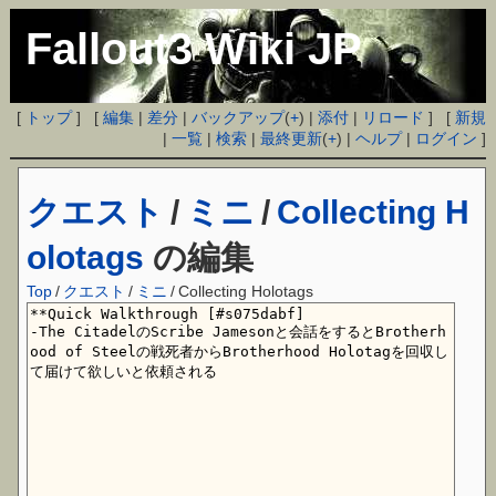
Fallout3 Wiki JP
[
トップ
] [
編集
|
差分
|
バックアップ
(
+
) |
添付
|
リロード
] [
新規
|
一覧
|
検索
|
最終更新
(
+
) |
ヘルプ
|
ログイン
]
クエスト
/
ミニ
/
Collecting H
olotags
の編集
Top
/
クエスト
/
ミニ
/
Collecting Holotags