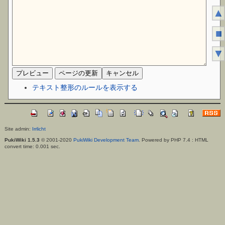
▲
■
▼
テキスト整形のルールを表示する
Site admin:
Irrlicht
PukiWiki 1.5.3
© 2001-2020
PukiWiki Development Team
. Powered by PHP 7.4 : HTML
convert time: 0.001 sec.