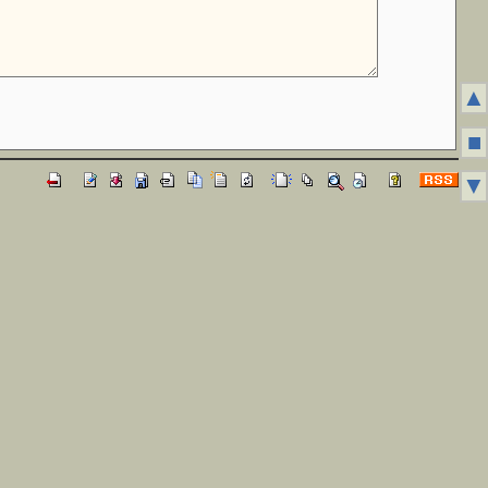
▲
■
▼