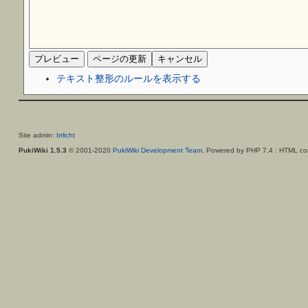
テキスト整形のルールを表示する
Site admin:
Irrlicht
PukiWiki 1.5.3
© 2001-2020
PukiWiki Development Team
. Powered by PHP 7.4 : HTML con