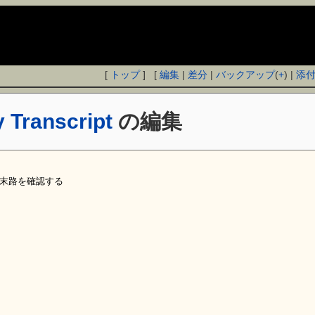
[
トップ
] [
編集
|
差分
|
バックアップ
(
+
) |
添
y Transcript
の編集