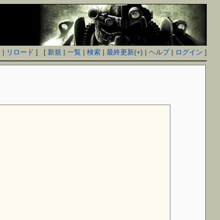
付
|
リロード
] [
新規
|
一覧
|
検索
|
最終更新
(
+
) |
ヘルプ
|
ログイン
]