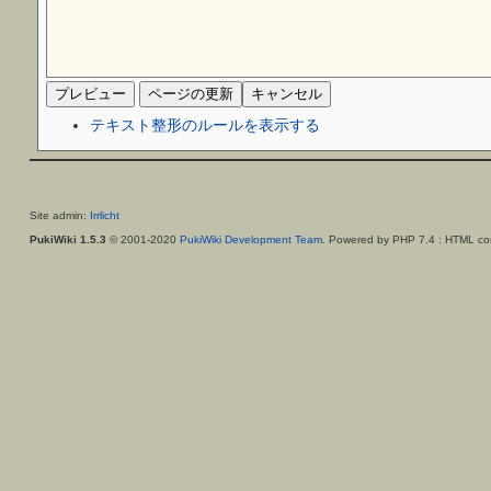
テキスト整形のルールを表示する
Site admin:
Irrlicht
PukiWiki 1.5.3
© 2001-2020
PukiWiki Development Team
. Powered by PHP 7.4 : HTML con