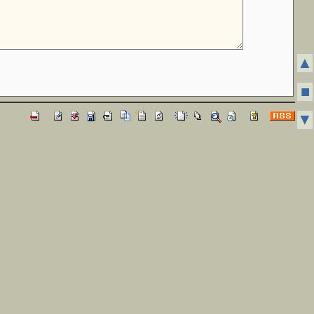
▲
■
▼