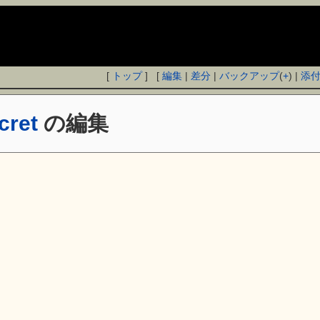
[
トップ
] [
編集
|
差分
|
バックアップ
(
+
) |
添
cret
の編集