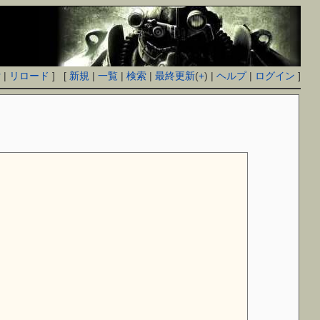
付
|
リロード
] [
新規
|
一覧
|
検索
|
最終更新
(
+
) |
ヘルプ
|
ログイン
]