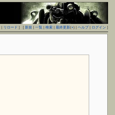
付
|
リロード
] [
新規
|
一覧
|
検索
|
最終更新
(
+
) |
ヘルプ
|
ログイン
]