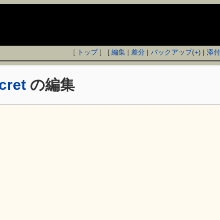
[
トップ
] [
編集
|
差分
|
バックアップ
(
+
) |
添
cret
の編集