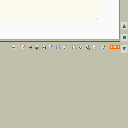
▲
■
▼