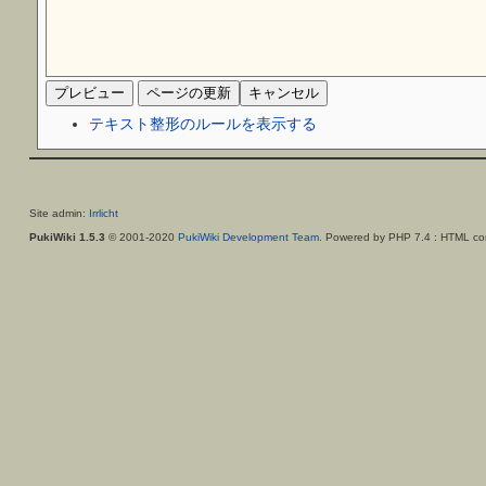
テキスト整形のルールを表示する
Site admin:
Irrlicht
PukiWiki 1.5.3
© 2001-2020
PukiWiki Development Team
. Powered by PHP 7.4 : HTML con