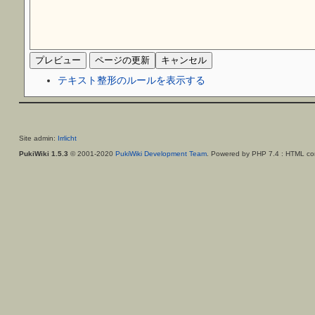
テキスト整形のルールを表示する
Site admin:
Irrlicht
PukiWiki 1.5.3
© 2001-2020
PukiWiki Development Team
. Powered by PHP 7.4 : HTML con