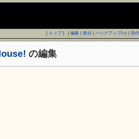
[
トップ
] [
編集
|
差分
|
バックアップ
(
+
) |
添
House!
の編集