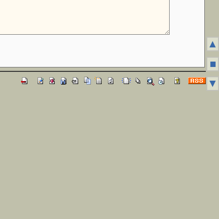
▲
■
▼