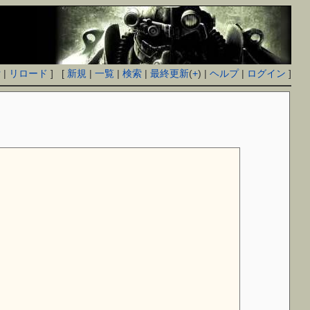
付
|
リロード
] [
新規
|
一覧
|
検索
|
最終更新
(
+
) |
ヘルプ
|
ログイン
]