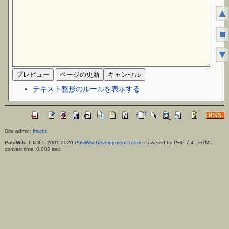
▲
■
▼
テキスト整形のルールを表示する
Site admin:
Irrlicht
PukiWiki 1.5.3
© 2001-2020
PukiWiki Development Team
. Powered by PHP 7.4 : HTML
convert time: 0.003 sec.