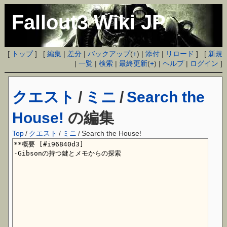
Fallout3 Wiki JP
[
トップ
] [
編集
|
差分
|
バックアップ
(
+
) |
添付
|
リロード
] [
新規
|
一覧
|
検索
|
最終更新
(
+
) |
ヘルプ
|
ログイン
]
クエスト
/
ミニ
/
Search the
House!
の編集
Top
/
クエスト
/
ミニ
/
Search the House!