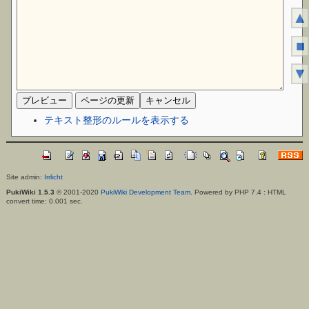
▲
■
▼
テキスト整形のルールを表示する
Site admin:
Irrlicht
PukiWiki 1.5.3
© 2001-2020
PukiWiki Development Team
. Powered by PHP 7.4 : HTML
convert time: 0.001 sec.