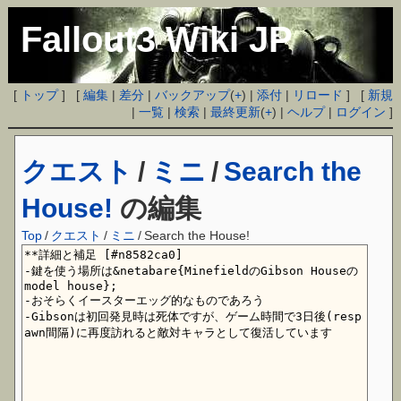
Fallout3 Wiki JP
[
トップ
] [
編集
|
差分
|
バックアップ
(
+
) |
添付
|
リロード
] [
新規
|
一覧
|
検索
|
最終更新
(
+
) |
ヘルプ
|
ログイン
]
クエスト
/
ミニ
/
Search the
House!
の編集
Top
/
クエスト
/
ミニ
/
Search the House!