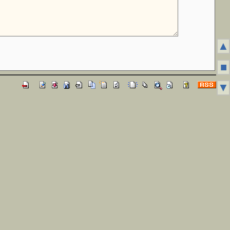
▲
■
▼