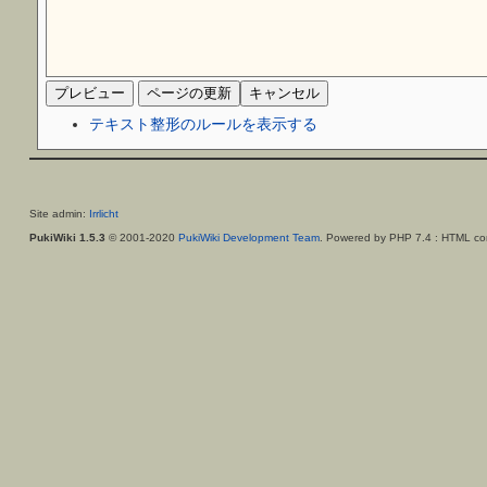
テキスト整形のルールを表示する
Site admin:
Irrlicht
PukiWiki 1.5.3
© 2001-2020
PukiWiki Development Team
. Powered by PHP 7.4 : HTML con