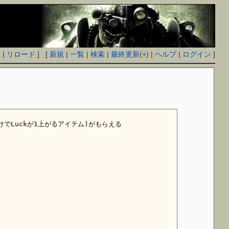
付
|
リロード
] [
新規
|
一覧
|
検索
|
最終更新
(
+
) |
ヘルプ
|
ログイン
]