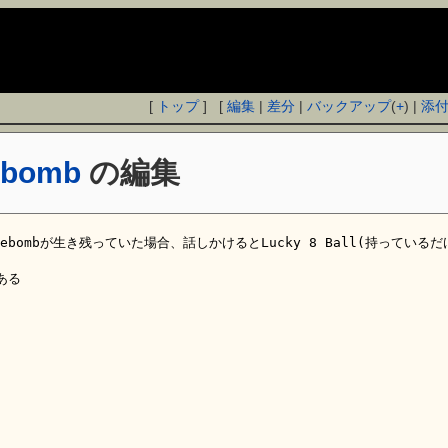
[
トップ
] [
編集
|
差分
|
バックアップ
(
+
) |
添
ebomb
の編集