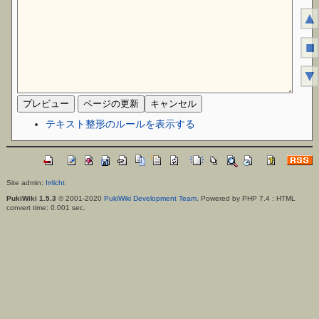
▲
■
▼
テキスト整形のルールを表示する
Site admin:
Irrlicht
PukiWiki 1.5.3
© 2001-2020
PukiWiki Development Team
. Powered by PHP 7.4 : HTML
convert time: 0.001 sec.