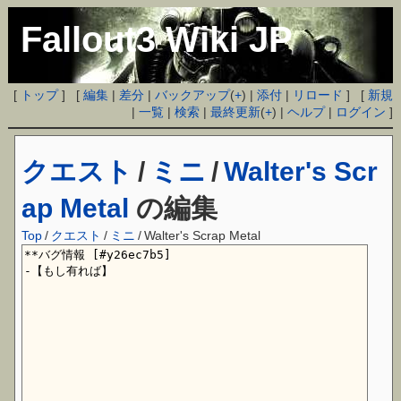
Fallout3 Wiki JP
[
トップ
] [
編集
|
差分
|
バックアップ
(
+
) |
添付
|
リロード
] [
新規
|
一覧
|
検索
|
最終更新
(
+
) |
ヘルプ
|
ログイン
]
クエスト
/
ミニ
/
Walter's Scr
ap Metal
の編集
Top
/
クエスト
/
ミニ
/
Walter's Scrap Metal