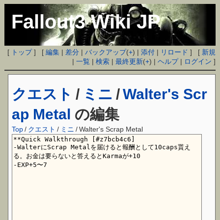
Fallout3 Wiki JP
[
トップ
] [
編集
|
差分
|
バックアップ
(
+
) |
添付
|
リロード
] [
新規
|
一覧
|
検索
|
最終更新
(
+
) |
ヘルプ
|
ログイン
]
クエスト
/
ミニ
/
Walter's Scr
ap Metal
の編集
Top
/
クエスト
/
ミニ
/
Walter's Scrap Metal