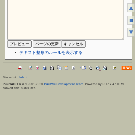
▲
■
▼
テキスト整形のルールを表示する
Site admin:
Irrlicht
PukiWiki 1.5.3
© 2001-2020
PukiWiki Development Team
. Powered by PHP 7.4 : HTML
convert time: 0.001 sec.