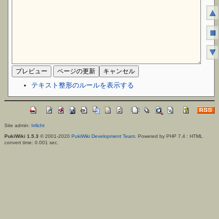
▲
■
▼
テキスト整形のルールを表示する
Site admin:
Irrlicht
PukiWiki 1.5.3
© 2001-2020
PukiWiki Development Team
. Powered by PHP 7.4 : HTML
convert time: 0.001 sec.