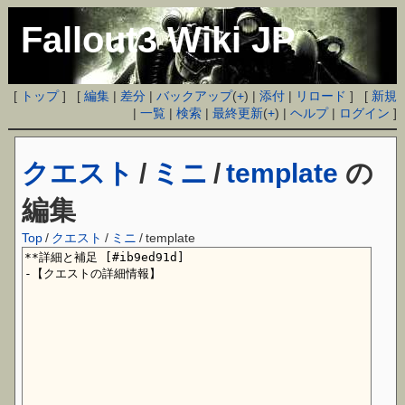
Fallout3 Wiki JP
[
トップ
] [
編集
|
差分
|
バックアップ
(
+
) |
添付
|
リロード
] [
新規
|
一覧
|
検索
|
最終更新
(
+
) |
ヘルプ
|
ログイン
]
クエスト
/
ミニ
/
template
の
編集
Top
/
クエスト
/
ミニ
/
template