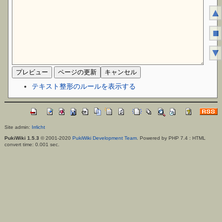
▲
■
▼
テキスト整形のルールを表示する
Site admin:
Irrlicht
PukiWiki 1.5.3
© 2001-2020
PukiWiki Development Team
. Powered by PHP 7.4 : HTML
convert time: 0.001 sec.