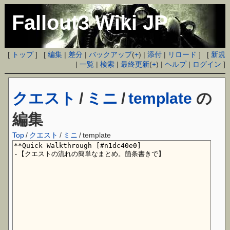
Fallout3 Wiki JP
[
トップ
] [
編集
|
差分
|
バックアップ
(
+
) |
添付
|
リロード
] [
新規
|
一覧
|
検索
|
最終更新
(
+
) |
ヘルプ
|
ログイン
]
クエスト
/
ミニ
/
template
の
編集
Top
/
クエスト
/
ミニ
/
template