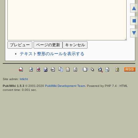
▲
■
▼
テキスト整形のルールを表示する
Site admin:
Irrlicht
PukiWiki 1.5.3
© 2001-2020
PukiWiki Development Team
. Powered by PHP 7.4 : HTML
convert time: 0.001 sec.