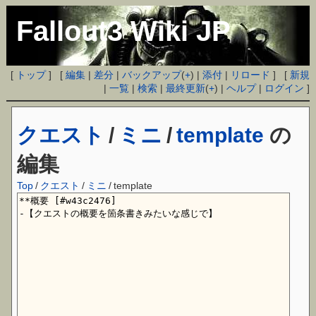
Fallout3 Wiki JP
[
トップ
] [
編集
|
差分
|
バックアップ
(
+
) |
添付
|
リロード
] [
新規
|
一覧
|
検索
|
最終更新
(
+
) |
ヘルプ
|
ログイン
]
クエスト
/
ミニ
/
template
の
編集
Top
/
クエスト
/
ミニ
/
template