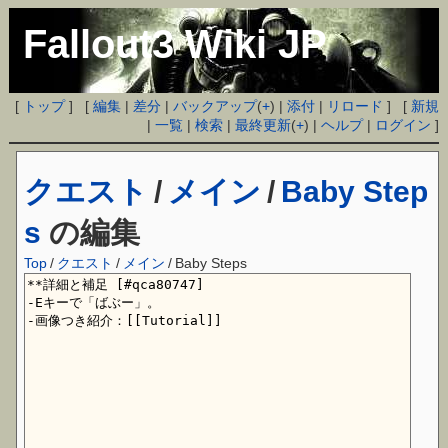
Fallout3 Wiki JP
[
トップ
] [
編集
|
差分
|
バックアップ
(
+
) |
添付
|
リロード
] [
新規
|
一覧
|
検索
|
最終更新
(
+
) |
ヘルプ
|
ログイン
]
クエスト
/
メイン
/
Baby Step
s
の編集
Top
/
クエスト
/
メイン
/
Baby Steps