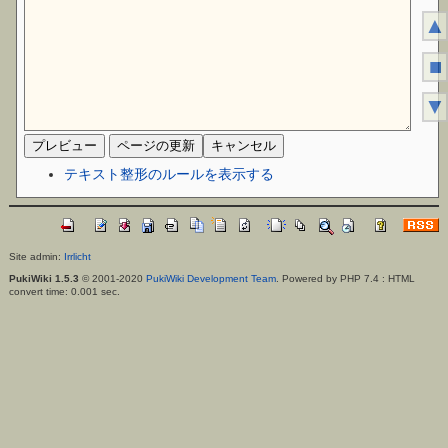
▲
■
▼
テキスト整形のルールを表示する
Site admin:
Irrlicht
PukiWiki 1.5.3
© 2001-2020
PukiWiki Development Team
. Powered by PHP 7.4 : HTML
convert time: 0.001 sec.