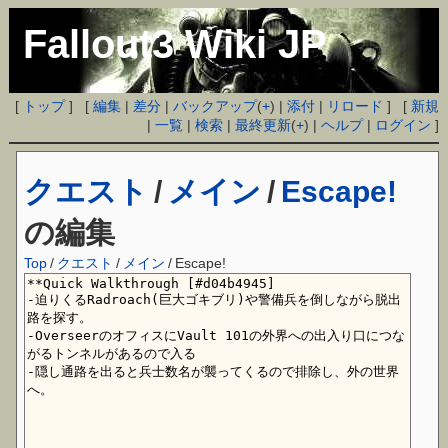
Fallout3 Wiki JP
[
トップ
] [
編集
|
差分
|
バックアップ
(
+
) |
添付
|
リロード
] [
新規
|
一覧
|
検索
|
最終更新
(
+
) |
ヘルプ
|
ログイン
]
クエスト
/
メイン
/
Escape!
の編集
Top
/
クエスト
/
メイン
/
Escape!