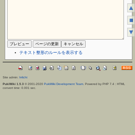
▲
■
▼
テキスト整形のルールを表示する
Site admin:
Irrlicht
PukiWiki 1.5.3
© 2001-2020
PukiWiki Development Team
. Powered by PHP 7.4 : HTML
convert time: 0.001 sec.