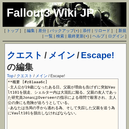
Fallout3 Wiki JP
[
トップ
] [
編集
|
差分
|
バックアップ
(
+
) |
添付
|
リロード
] [
新規
|
一覧
|
検索
|
最終更新
(
+
) |
ヘルプ
|
ログイン
]
クエスト
/
メイン
/
Escape!
の編集
Top
/
クエスト
/
メイン
/
Escape!