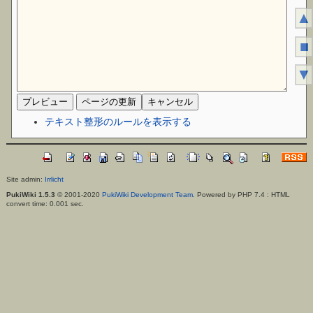
▲
■
▼
テキスト整形のルールを表示する
Site admin:
Irrlicht
PukiWiki 1.5.3
© 2001-2020
PukiWiki Development Team
. Powered by PHP 7.4 : HTML
convert time: 0.001 sec.