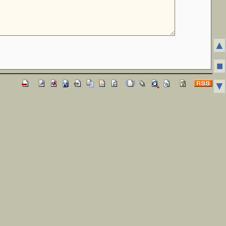
▲
■
▼