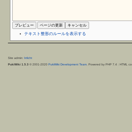
テキスト整形のルールを表示する
Site admin:
Irrlicht
PukiWiki 1.5.3
© 2001-2020
PukiWiki Development Team
. Powered by PHP 7.4 : HTML con