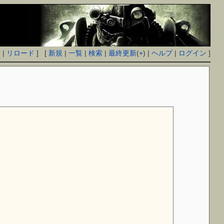
付
|
リロード
] [
新規
|
一覧
|
検索
|
最終更新
(
+
) |
ヘルプ
|
ログイン
]