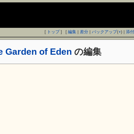
[
トップ
] [
編集
|
差分
|
バックアップ
(
+
) |
添
he Garden of Eden
の編集