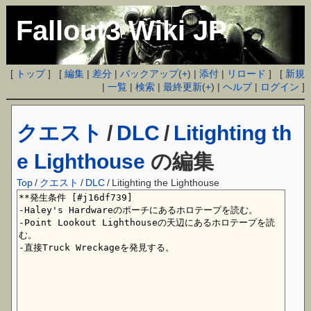
Fallout3 Wiki JP
[
トップ
] [
編集
|
差分
|
バックアップ
(
+
) |
添付
|
リロード
] [
新規
|
一覧
|
検索
|
最終更新
(
+
) |
ヘルプ
|
ログイン
]
クエスト
/
DLC
/
Litighting th
e Lighthouse
の編集
Top
/
クエスト
/
DLC
/
Litighting the Lighthouse