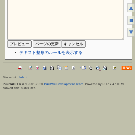
▲
■
▼
テキスト整形のルールを表示する
Site admin:
Irrlicht
PukiWiki 1.5.3
© 2001-2020
PukiWiki Development Team
. Powered by PHP 7.4 : HTML
convert time: 0.001 sec.