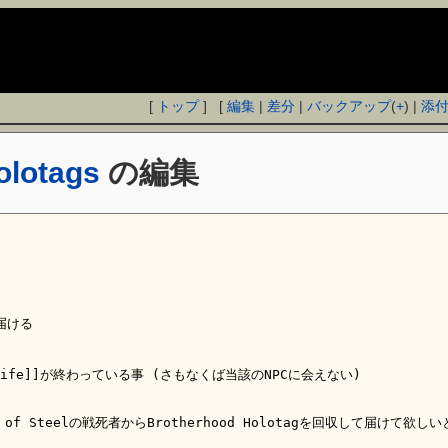
[
トップ
] [
編集
|
差分
|
バックアップ
(
+
) |
添
olotags
の編集