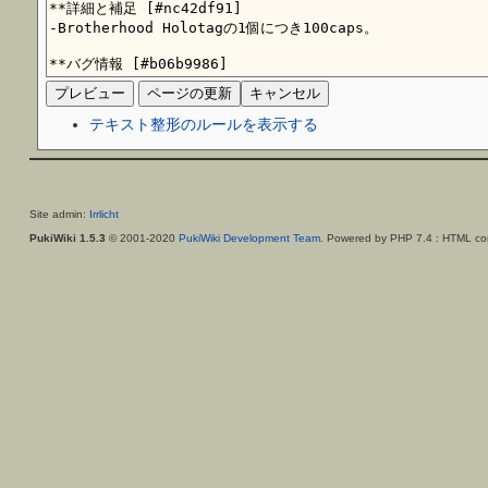
テキスト整形のルールを表示する
Site admin:
Irrlicht
PukiWiki 1.5.3
© 2001-2020
PukiWiki Development Team
. Powered by PHP 7.4 : HTML con