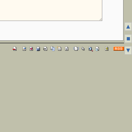
▲
■
▼