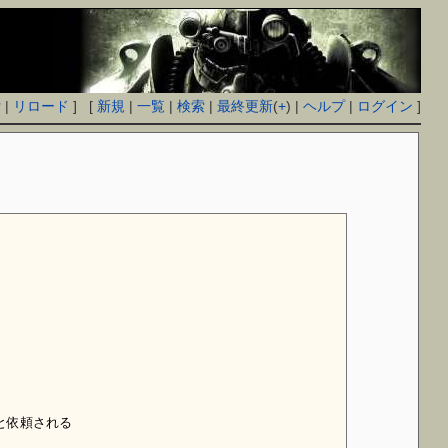
付
|
リロード
] [
新規
|
一覧
|
検索
|
最終更新
(
+
) |
ヘルプ
|
ログイン
]