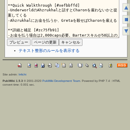
▲
■
▼
テキスト整形のルールを表示する
Site admin:
Irrlicht
PukiWiki 1.5.3
© 2001-2020
PukiWiki Development Team
. Powered by PHP 7.4 : HTML
convert time: 0.001 sec.