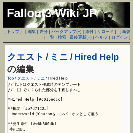
Fallout3 Wiki JP
[
トップ
] [
編集
|
差分
|
バックアップ
(
+
) |
添付
|
リロード
] [
新規
|
一覧
|
検索
|
最終更新
(
+
) |
ヘルプ
|
ログイン
]
クエスト
/
ミニ
/
Hired Help
の編集
Top
/
クエスト
/
ミニ
/
Hired Help