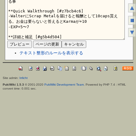
▲
■
▼
テキスト整形のルールを表示する
Site admin:
Irrlicht
PukiWiki 1.5.3
© 2001-2020
PukiWiki Development Team
. Powered by PHP 7.4 : HTML
convert time: 0.001 sec.