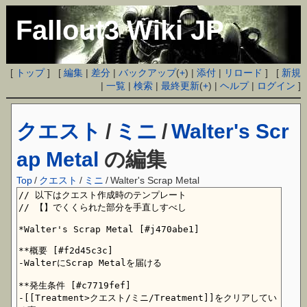
Fallout3 Wiki JP
[
トップ
] [
編集
|
差分
|
バックアップ
(
+
) |
添付
|
リロード
] [
新規
|
一覧
|
検索
|
最終更新
(
+
) |
ヘルプ
|
ログイン
]
クエスト
/
ミニ
/
Walter's Scr
ap Metal
の編集
Top
/
クエスト
/
ミニ
/
Walter's Scrap Metal