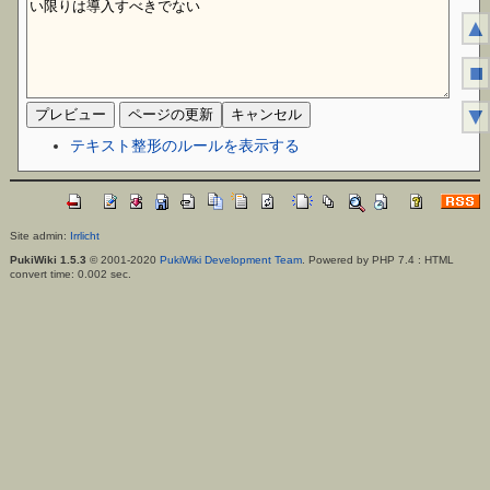
▲
■
▼
テキスト整形のルールを表示する
Site admin:
Irrlicht
PukiWiki 1.5.3
© 2001-2020
PukiWiki Development Team
. Powered by PHP 7.4 : HTML
convert time: 0.002 sec.