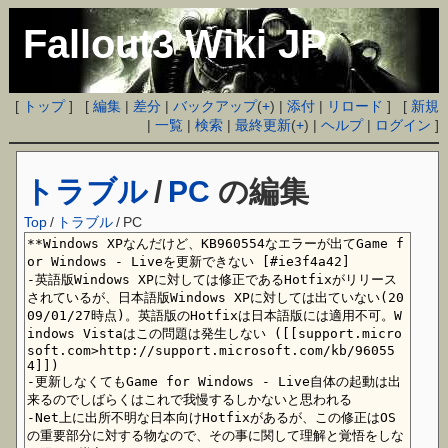
Fallout3 Wiki JP
[
トップ
] [
編集
|
差分
|
バックアップ
(
+
) |
添付
|
リロード
] [
新規
|
一覧
|
検索
|
最終更新
(
+
) |
ヘルプ
|
ログイン
]
トラブル
/
PC
の編集
Top
/
トラブル
/
PC