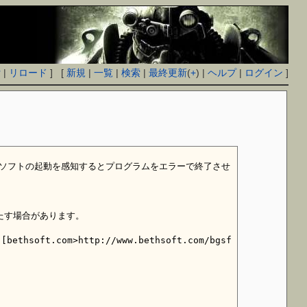
付
|
リロード
] [
新規
|
一覧
|
検索
|
最終更新
(
+
) |
ヘルプ
|
ログイン
]