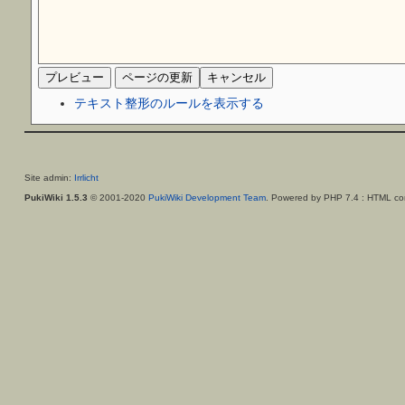
テキスト整形のルールを表示する
Site admin:
Irrlicht
PukiWiki 1.5.3
© 2001-2020
PukiWiki Development Team
. Powered by PHP 7.4 : HTML con