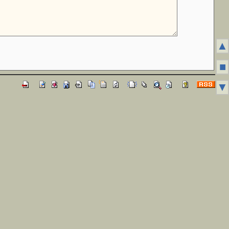
▲
■
▼