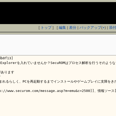
[
トップ
] [
編集
|
差分
|
バックアップ
(
+
) |
添