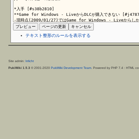
テキスト整形のルールを表示する
Site admin:
Irrlicht
PukiWiki 1.5.3
© 2001-2020
PukiWiki Development Team
. Powered by PHP 7.4 : HTML con