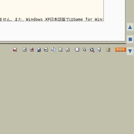
▲
■
▼