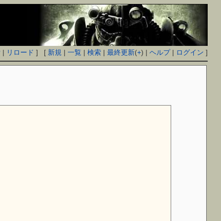
付
|
リロード
] [
新規
|
一覧
|
検索
|
最終更新
(
+
) |
ヘルプ
|
ログイン
]