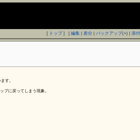
[
トップ
] [
編集
|
差分
|
バックアップ
(
+
) |
添