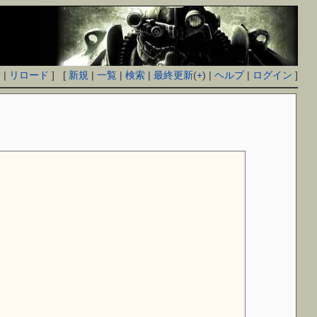
付
|
リロード
] [
新規
|
一覧
|
検索
|
最終更新
(
+
) |
ヘルプ
|
ログイン
]