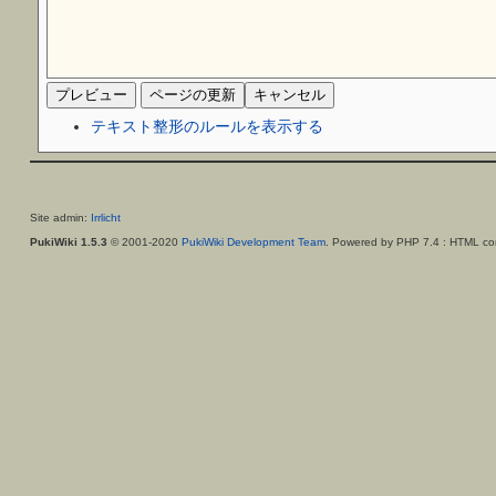
テキスト整形のルールを表示する
Site admin:
Irrlicht
PukiWiki 1.5.3
© 2001-2020
PukiWiki Development Team
. Powered by PHP 7.4 : HTML con