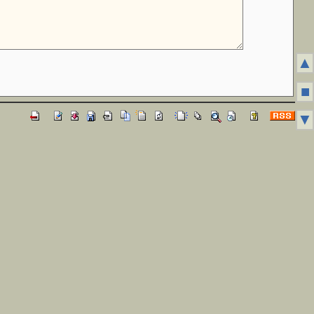
▲
■
▼