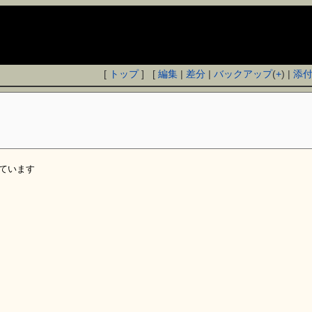
[
トップ
] [
編集
|
差分
|
バックアップ
(
+
) |
添