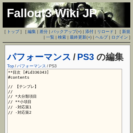
Fallout3 Wiki JP
[
トップ
] [
編集
|
差分
|
バックアップ
(
+
) |
添付
|
リロード
] [
新規
|
一覧
|
検索
|
最終更新
(
+
) |
ヘルプ
|
ログイン
]
パフォーマンス
/
PS3
の編集
Top
/
パフォーマンス
/
PS3