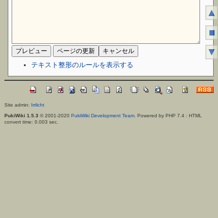
▲
■
▼
テキスト整形のルールを表示する
Site admin:
Irrlicht
PukiWiki 1.5.3
© 2001-2020
PukiWiki Development Team
. Powered by PHP 7.4 : HTML
convert time: 0.003 sec.