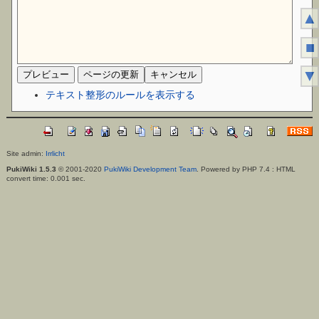
▲
■
▼
テキスト整形のルールを表示する
Site admin:
Irrlicht
PukiWiki 1.5.3
© 2001-2020
PukiWiki Development Team
. Powered by PHP 7.4 : HTML
convert time: 0.001 sec.