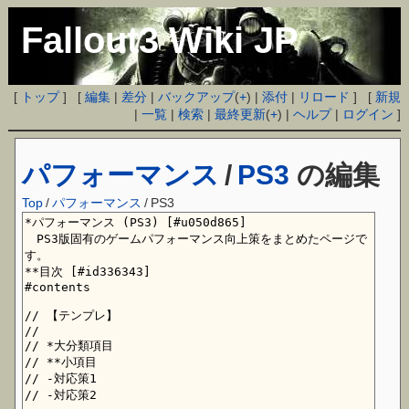
Fallout3 Wiki JP
[
トップ
] [
編集
|
差分
|
バックアップ
(
+
) |
添付
|
リロード
] [
新規
|
一覧
|
検索
|
最終更新
(
+
) |
ヘルプ
|
ログイン
]
パフォーマンス
/
PS3
の編集
Top
/
パフォーマンス
/
PS3