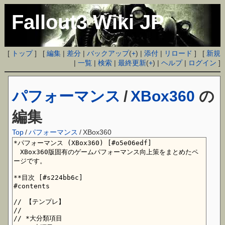
Fallout3 Wiki JP
[
トップ
] [
編集
|
差分
|
バックアップ
(
+
) |
添付
|
リロード
] [
新規
|
一覧
|
検索
|
最終更新
(
+
) |
ヘルプ
|
ログイン
]
パフォーマンス
/
XBox360
の
編集
Top
/
パフォーマンス
/
XBox360