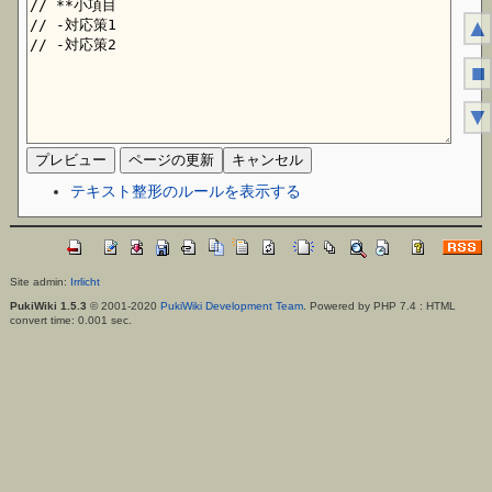
▲
■
▼
テキスト整形のルールを表示する
Site admin:
Irrlicht
PukiWiki 1.5.3
© 2001-2020
PukiWiki Development Team
. Powered by PHP 7.4 : HTML
convert time: 0.001 sec.